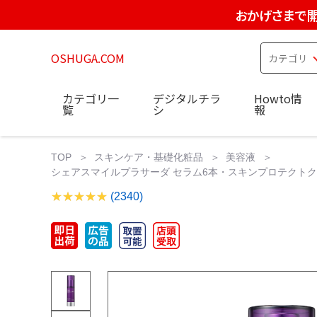
おかげさまで開
OSHUGA.COM
カテゴリ一
デジタルチラ
Howto情
覧
シ
報
TOP
スキンケア・基礎化粧品
美容液
シェアスマイルプラサーダ セラム6本・スキンプロテクトクリーム1本
(2340)