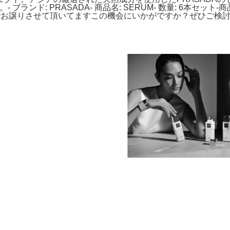
- ブランド: PRASADA- 商品名: SERUM- 数量: 6本セ
お譲りさせて頂いてますこの機会にいかがですか？ぜひご検討下さ