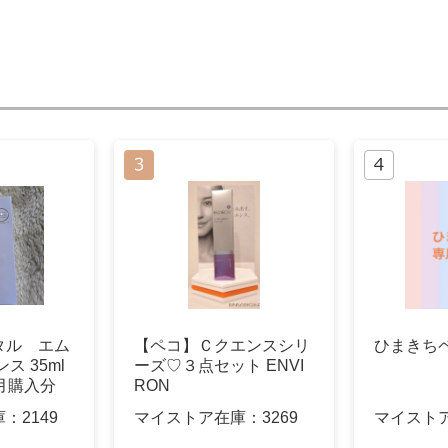
タル エム
【ペコ】Ｃクエンスシリ
ひまきち
ス 35ml
ーズ♡３点セット ENVI
月購入分
RON
庫：
2149
マイストア在庫：
3269
マイスト