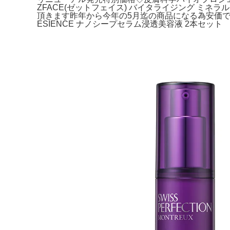
ZFACE(ゼットフェイス) バイタライジング ミネラル。
頂きます昨年から今年の5月迄の商品になる為安価で
ESIENCE ナノシープセラム浸透美容液 2本セット