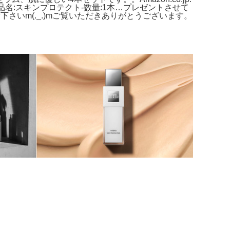
ット-商品名:スキンプロテクト-数量:1本…プレゼントさせて
いm(._.)mご覧いただきありがとうございます。