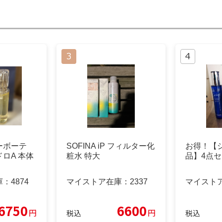
ーボーテ
SOFINA iP フィルター化
お得！【
ロA 本体
粧水 特大
品】4点
庫：
4874
マイストア在庫：
2337
マイスト
6750
6600
円
円
税込
税込