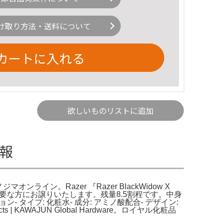
け取り方法・送料について
カートに入れる
欲しいものリストに追加
情報
| ノジマオンライン。Razer 『Razer BlackWidow X
ので必要な方にお譲りいたします。残量8.5割程です。中身
 タイプ: 化粧水- 成分: アミノ酸配合- デザイン:
 KAWAJUN Global Hardware。ロイヤル化粧品