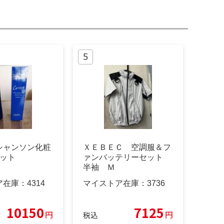
シャンソン化粧
ＸＥＢＥＣ 空調服＆フ
セット
ァンバッテリーセット
半袖 Ｍ
ア在庫：
4314
マイストア在庫：
3736
10150
7125
円
円
税込