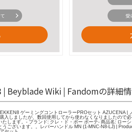
いて
受
る
8 | Beyblade Wiki | Fandomの詳細
 | Fandom。TEKKEN8 ゲーミングコントローラーPROセット AZUCENA 
。今年6月初旬に購入しましたが、数回使用してから使わなくなりました
。- ブランド: クレ・ド・ポー ボーテ- 商品名: ローション-
。レバーハンドル MN (1-MNC-N8-LJ) | Products |
ケアセット