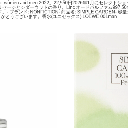
 fragrance for women and men 2022。22,550円20
ダーウッドの香り。Linc オードパルファム997 50ml。セミナリ
: NONFICTION- 商品名: SIMPLE GARDEN- 容量: 
がとうございます。香水(ユニセックス) LOEWE 001man