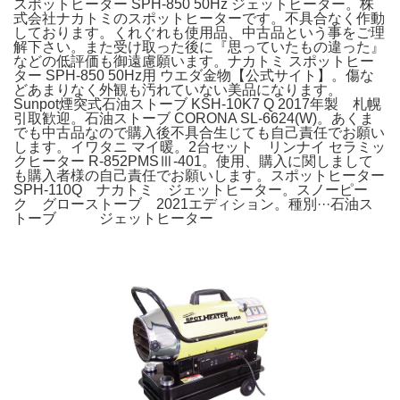
スポットヒーター SPH-850 50Hz ジェットヒーター。株
式会社ナカトミのスポットヒーターです。不具合なく作動
しております。くれぐれも使用品、中古品という事をご理
解下さい。また受け取った後に『思っていたもの違った』
などの低評価も御遠慮願います。ナカトミ スポットヒー
ター SPH-850 50Hz用 ウエダ金物【公式サイト】。傷な
どあまりなく外観も汚れていない美品になります。
Sunpot煙突式石油ストーブ KSH-10K7 Q 2017年製 札幌
引取歓迎。石油ストーブ CORONA SL-6624(W)。あくま
でも中古品なので購入後不具合生じても自己責任でお願い
します。イワタニ マイ暖。2台セット リンナイ セラミッ
クヒーター R-852PMSⅢ-401。使用、購入に関しまして
も購入者様の自己責任でお願いします。スポットヒーター
SPH-110Q ナカトミ ジェットヒーター。スノーピー
ク グローストーブ 2021エディション。種別···石油ス
トーブ ジェットヒーター