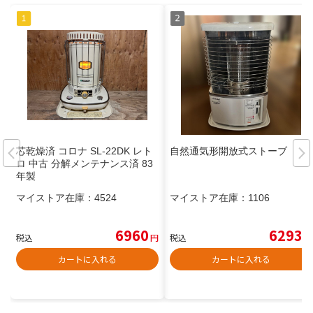
芯乾燥済 コロナ SL-22DK レト
自然通気形開放式ストーブ
ロ 中古 分解メンテナンス済 83
年製
マイストア在庫：
4524
マイストア在庫：
1106
6960
6293
税込
円
税込
円
カートに入れる
カートに入れる