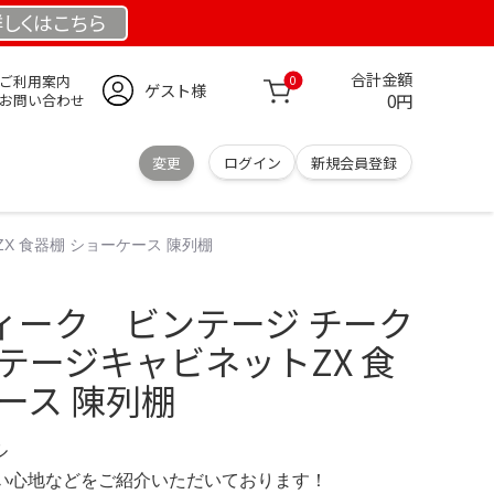
詳しくは
こちら
合計金額
ご利用案内
0
ゲスト様
0円
お問い合わせ
変更
ログイン
新規会員登録
X 食器棚 ショーケース 陳列棚
ィーク ビンテージ チーク
テージキャビネットZX 食
ース 陳列棚
ル
の使い心地などをご紹介いただいております！