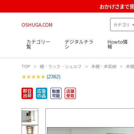
おかげさまで開
OSHUGA.COM
カテゴリ一
デジタルチラ
Howto情
覧
シ
報
TOP
棚・ラック・シェルフ
本棚・本収納
本棚
(2362)