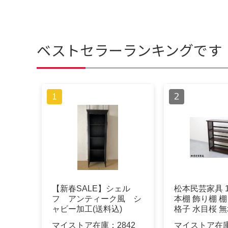
ベストセラーランキングです
【新春SALE】シェル
松本民芸家具 1
フ アンティーク風 シ
本棚 飾り棚 棚
ャビー加工(送料込)
格子 水目桜 
マイストア在庫：
2842
マイストア在