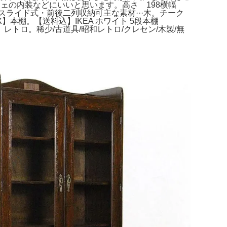
ェの内装などにいいと思います。高さ 198横幅
,スライド式・前後二列収納可主な素材···木。チーク
】本棚。【送料込】IKEA ホワイト 5段本棚
トロ。稀少/古道具/昭和レトロ/クレセン/木製/無