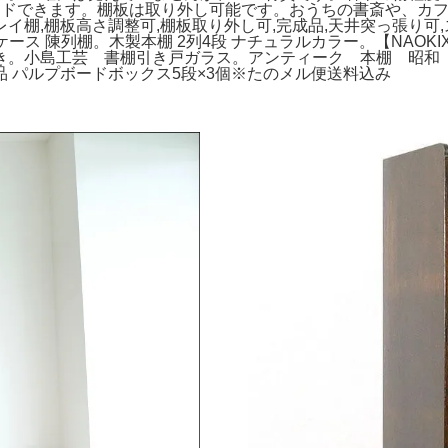
イドできます。棚板は取り外し可能です。おうちの書斎や、カフ
スプレイ棚,棚板高さ調整可,棚板取り外し可,完成品,天井突っ張り可
ース 陳列棚。木製本棚 2列4段 ナチュラルカラー。【NAOKIX
き。小島工芸 書棚引き戸ガラス。アンティーク 本棚 昭和 レ
良品 パルプボードボックス5段×3個※たのメル便送料込み