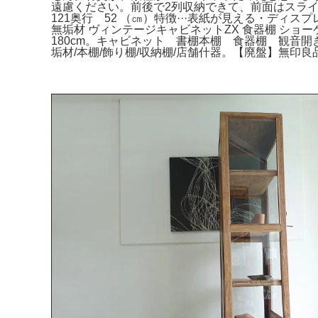
遠慮ください。前後で2列収納できて、前面はスラ
121奥行 52 （㎝）特徴···表紙が見える・ディ
無垢材 ヴィンテージキャビネットZX 食器棚 ショーケ
180cm。キャビネット 書棚本棚 食器棚 観音開
垢材/本棚/飾り棚/収納棚/店舗什器。【廃盤】無印