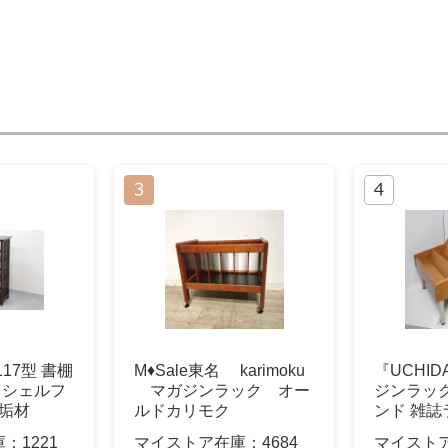
17型 書棚
M♦Sale東名 karimoku
『UCHI
 シェルフ
マガジンラック オー
ジンラッ
無垢材
ルドカリモク
ンド 雑誌
庫：
1221
マイストア在庫：
4684
マイスト