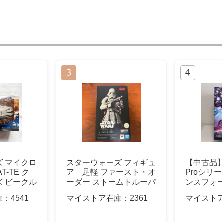
 マイクロ
スターウォーズ フィギュ
【中古品】yo
T-TE ク
ア 足軽 ファースト・オ
Proシリ
 ビークル
ーダー ストームトルーパ
ンスフォ
ー
庫：
4541
マイストア在庫：
2361
マイスト