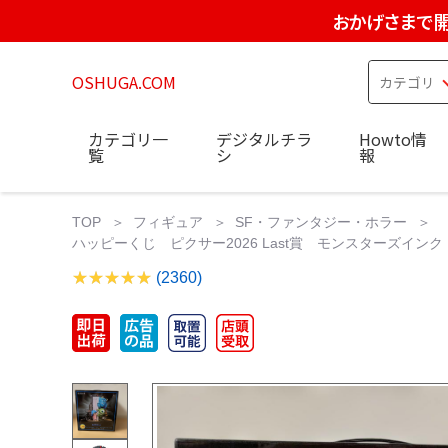
おかげさまで開
OSHUGA.COM
カテゴリ一
デジタルチラ
Howto情
覧
シ
報
TOP
フィギュア
SF・ファンタジー・ホラー
ハッピーくじ ピクサー2026 Last賞 モンスターズインク 
(2360)