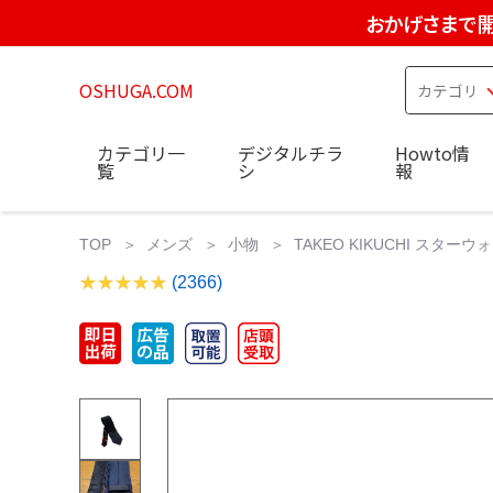
おかげさまで開
OSHUGA.COM
カテゴリ一
デジタルチラ
Howto情
覧
シ
報
TOP
メンズ
小物
TAKEO KIKUCHI ス
(2366)