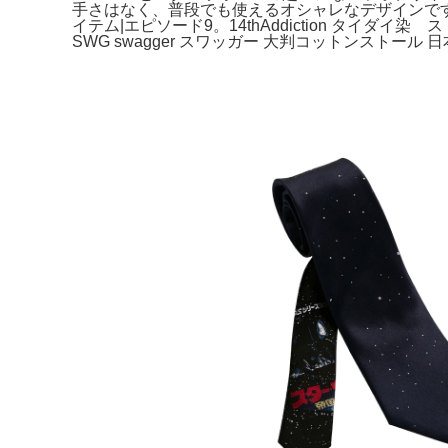
手さはなく、普段でも使えるオシャレなデザインです
イテム|エピソード9。14thAddiction タイダイ
SWG swagger スワッガー 大判コットンストール 日本製 花柄