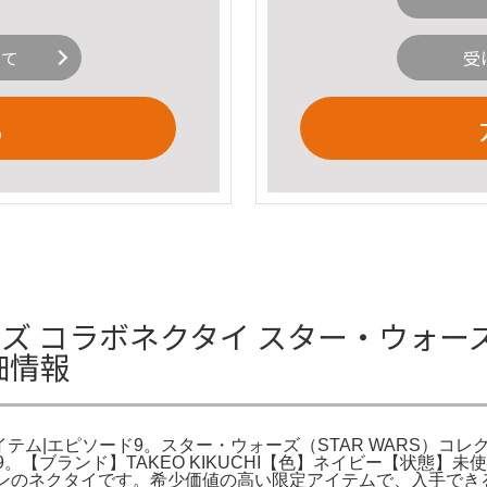
いて
受
る
ウォーズ コラボネクタイ スター・ウォー
細情報
イテム|エピソード9。スター・ウォーズ（STAR WARS）コ
。【ブランド】TAKEO KIKUCHI【色】ネイビー【状態】未使
ザインのネクタイです。希少価値の高い限定アイテムで、入手で