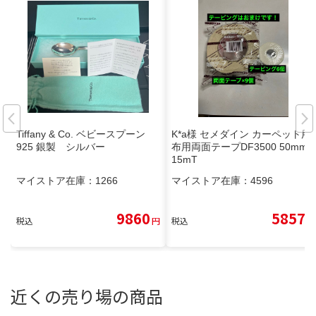
Tiffany & Co. ベビースプーン
K*a様 セメダイン カーペット用
925 銀製 シルバー
布用両面テープDF3500 50mm×
15mT
マイストア在庫：
1266
マイストア在庫：
4596
9860
5857
税込
円
税込
円
近くの売り場の商品