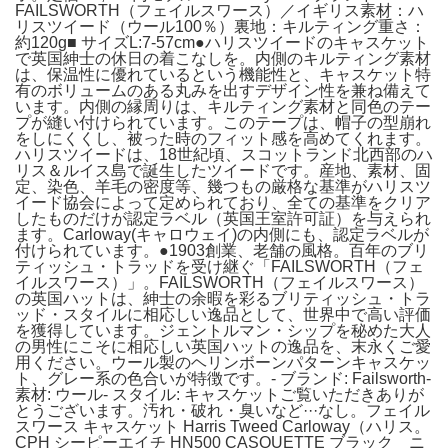
FAILSWORTH（フェイルスワース）／イギリス素材：ハ
リスツイード（ウール100％）裏地：キルティング重さ：
約120g■ サイズL:7-57cm●ハリスツイードのキャスケット
で英国紳士の休日の着こなしを。内側のキルティング素材
は、保温性に優れているという機能性と、キャスケット特
有のボリュームのある丸みを出すデザイン性を兼ね備えて
います。内側の縁周りは、キルティング素材と同色のテー
プが縫い付けられています。このテープは、帽子の型崩れ
をしにくくし、被った時のフィット感を高めてくれます。
ハリスツイードは、18世紀頃、スコットランド北西部のハ
リス＆ルイス島で誕生したツイードです。産地、素材、固
定、染色、羊毛の密度等、幾つもの厳格な基準がハリスツ
イード協会によって定められており、全ての基準をクリア
したものだけが認定ラベル（英国王室許可証）を与えられ
ます。Carloway(キャロウェイ)の内側にも、認定ラベルが
付けられています。●1903創業、老舗の風格。百年のブリ
ティッシュ・トラッドを受け継ぐ「FAILSWORTH（フェ
イルスワース）」。FAILSWORTH（フェイルスワース）
の英国ハットは、紳士の余暇を彩るブリティッシュ・トラ
ッド・スタイルに相応しい逸品として、世界中で高い評価
を獲得しています。ジェントルマン・シップを秘めた大人
の男性にこそに相応しい英国ハットの逸品を、末永くご愛
用ください。ウール製のヘリンボーンパターンキャスケッ
ト、グレー系の色合いが特徴です。- ブランド: Failsworth-
素材: ウール- スタイル: キャスケットご覧いただきありが
とうございます。汚れ・破れ・臭いなど···なし。フェイル
スワース キャスケット Harris Tweed Carloway（ハリス。
CPH シーピーエイチ HN500 CASQUETTE ブラック ニ