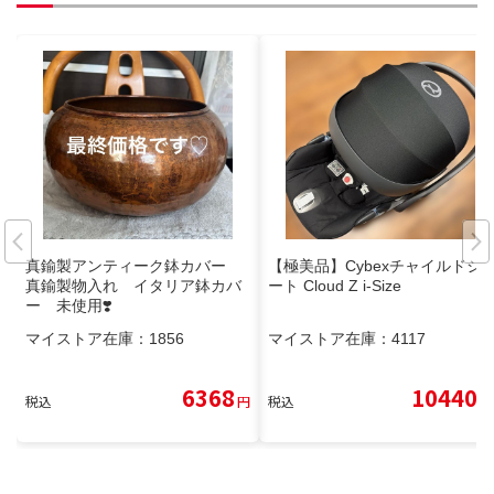
真鍮製アンティーク鉢カバー
【極美品】Cybexチャイルドシ
真鍮製物入れ イタリア鉢カバ
ート Cloud Z i-Size
ー 未使用❣️
マイストア在庫：
1856
マイストア在庫：
4117
6368
10440
税込
円
税込
円