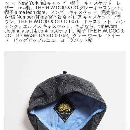
ット。New York hat キャップ 帽子 キャスケット レ
ザー usa製。THE H.W DOG＆CO グレーキャスケット。
帽子 aime leon dore。メンズ キャスケット 完売品✨。
さ*様 Number (N)ine 宮下貴裕 ベロア キャスケット ブラ
ウン。THE H.W.DOG & CO. D-00761 キャスケット ハン
チング。エルメス キャスケット。さよなら。timeworn
clothing atlast & co キャスケット。帽子 THE H.W. DOG &
CO. - BB WASH CAS D-00762。グレー ウール ツイー
ド ビッグアップルニューヨークハット帽