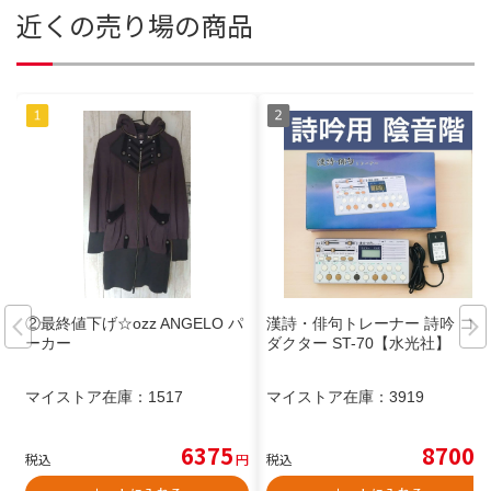
近くの売り場の商品
②最終値下げ☆ozz ANGELO パ
漢詩・俳句トレーナー 詩吟 コン
ーカー
ダクター ST-70【水光社】
マイストア在庫：
1517
マイストア在庫：
3919
6375
8700
税込
円
税込
円