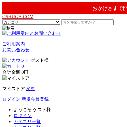
おかげさまで開
OSHUGA.COM
ご利用案内
お問い合わせ
ゲスト様
0
合計金額
0円
マイストア
変更
ログイン
新規会員登録
ようこそ
ゲスト様
ログイン
カテゴリ一覧