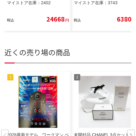
マイストア在庫：
2402
マイストア在庫：
3743
24668
6380
税込
円
税込
円
近くの売り場の商品
2026最新モデル ワークマン ペ
未開封品 CHANEL 3点セット 5