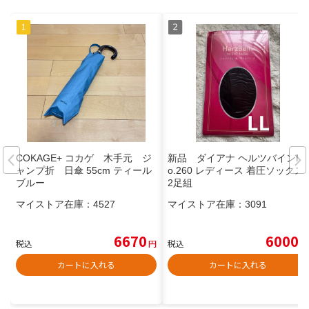
COKAGE+ コカゲ 木手元 ジ
新品 ダイアナ ヘルツバインN
ャンプ折 日傘 55cm ティール
o.260 レディース 着圧ソックス
ブルー
2足組
マイストア在庫：
4527
マイストア在庫：
3091
6670
6000
税込
円
税込
円
カートに入れる
カートに入れる