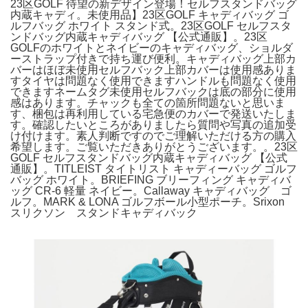
23区GOLF 待望の新デザイン登場！セルフスタンドバッグ
内蔵キャディ。未使用品】23区GOLF キャディバッグ ゴ
ルフバッグ ホワイト スタンド式。23区GOLF セルフスタ
ンドバッグ内蔵キャディバッグ 【公式通販】。23区
GOLFのホワイトとネイビーのキャディバッグ、ショルダ
ーストラップ付きで持ち運び便利。キャディバッグ上部カ
バーはほぼ未使用セルフバック上部カバーは使用感ありま
すタイヤは問題なく使用できますハンドルも問題なく使用
できますネームタグ未使用セルフバックは底の部分に使用
感はあります。チャックも全ての箇所問題ないと思いま
す、梱包は再利用している宅急便のカバーで発送いたしま
す。確認したいところがありましたら質問や写真の追加受
け付けます。素人判断ですのでご理解いただける方の購入
希望します。ご覧いただきありがとうございます。。23区
GOLF セルフスタンドバッグ内蔵キャディバッグ 【公式
通販】。TITLEIST タイトリスト キャディーバッグ ゴルフ
バッグ ホワイト。BRIEFING ブリーフィング キャディバ
ッグ CR-6 軽量 ネイビー。Callaway キャディバッグ ゴ
ルフ。MARK & LONA ゴルフボール小型ポーチ。Srixon
スリクソン スタンドキャディバック