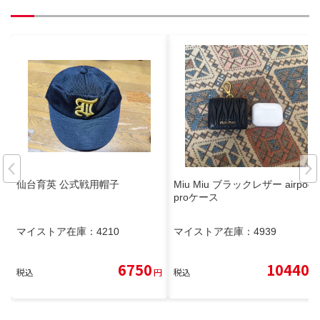
仙台育英 公式戦用帽子
Miu Miu ブラックレザー airpods
proケース
マイストア在庫：
4210
マイストア在庫：
4939
6750
10440
税込
円
税込
円