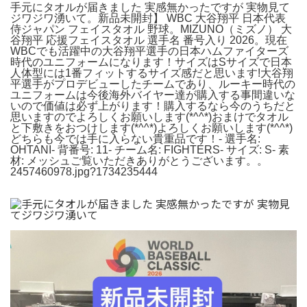
手元にタオルが届きました 実感無かったですが 実物見て
ジワジワ湧いて。新品未開封】 WBC 大谷翔平 日本代表
侍ジャパン フェイスタオル 野球。MIZUNO（ミズノ） 大
谷翔平 応援フェイスタオル 選手名 番号入り 2026。現在
WBCでも活躍中の大谷翔平選手の日本ハムファイターズ
時代のユニフォームになります！サイズはSサイズで日本
人体型には1番フィットするサイズ感だと思います!大谷翔
平選手がプロデビューしたチームであり、ルーキー時代の
ユニフォームは今後海外バイヤー達が購入する事間違いな
いので価値は必ず上がります！購入するなら今のうちだと
思いますのでよろしくお願いします(*^^*)おまけでタオル
と下敷きをおつけします(*^^*)よろしくお願いします(*^^*)
どちらも今では手に入らない貴重品です！- 選手名:
OHTANI- 背番号: 11- チーム名: FIGHTERS- サイズ: S- 素
材: メッシュご覧いただきありがとうございます。。
2457460978.jpg?1734235444