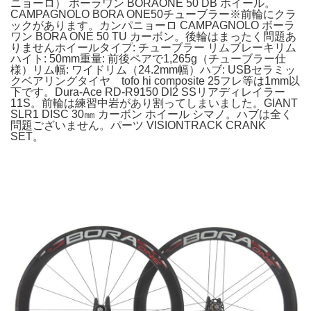
ニョーロ） ボーラワン BORAONE 50 DB ホイール。
CAMPAGNOLO BORA ONE50チューブラー※前輪にクラ
ックがあります。カンパニョーロ CAMPAGNOLO ボーラ
ワン BORA ONE 50 TU カーボン。後輪はまったく問題あ
りませんホイールタイプ: チューブラー リムブレーキリム
ハイト: 50mm重量: 前後ペアで1,265g（チューブラー仕
様）リム幅: ワイドリム（24.2mm幅）ハブ: USBセラミッ
クベアリングタイヤ tofo hi composite 25フレ等は1mm以
下です。Dura-Ace RD-R9150 DI2 SSリアディレイラー
11S。前輪は練習中岩があり割ってしまいました。GIANT
SLR1 DISC 30㎜ カーボン ホイール シマノ。ハブは全く
問題ございません。パーツ VISIONTRACK CRANK
SET。