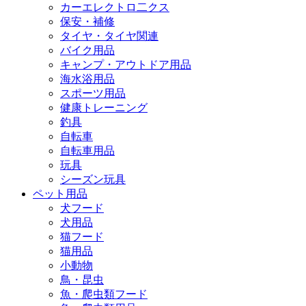
カーエレクトロ二クス
保安・補修
タイヤ・タイヤ関連
バイク用品
キャンプ・アウトドア用品
海水浴用品
スポーツ用品
健康トレーニング
釣具
自転車
自転車用品
玩具
シーズン玩具
ペット用品
犬フード
犬用品
猫フード
猫用品
小動物
鳥・昆虫
魚・爬虫類フード