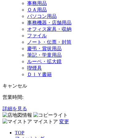
事務用品
ＯＡ用品
パソコン用品
事務機器・店舗用品
オフィス家具・収納
ファイル
ノート・伝票・封筒
慶弔・賞状用品
筆記・学童用品
ルーペ・拡大鏡
喫煙具
ＤＩＹ書籍
キャンセル
営業時間:
詳細を見る
マイストア
変更
TOP