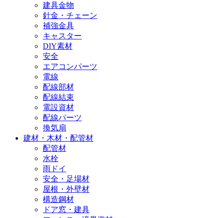
建具金物
針金・チェーン
補強金具
キャスター
DIY素材
安全
エアコンパーツ
電線
配線部材
配線結束
電設資材
配線パーツ
換気扇
建材・木材・配管材
配管材
水栓
雨ドイ
安全・足場材
屋根・外壁材
構造鋼材
ドア窓・建具