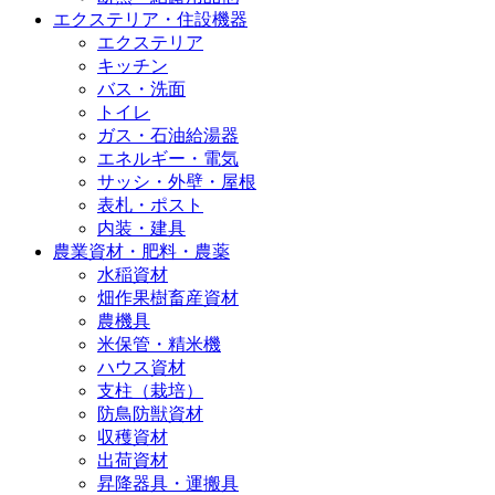
エクステリア・住設機器
エクステリア
キッチン
バス・洗面
トイレ
ガス・石油給湯器
エネルギー・電気
サッシ・外壁・屋根
表札・ポスト
内装・建具
農業資材・肥料・農薬
水稲資材
畑作果樹畜産資材
農機具
米保管・精米機
ハウス資材
支柱（栽培）
防鳥防獣資材
収穫資材
出荷資材
昇降器具・運搬具