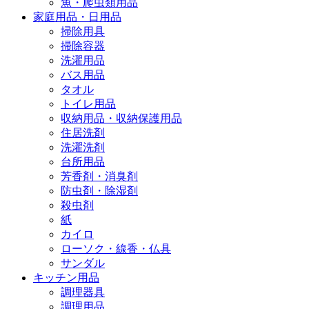
魚・爬虫類用品
家庭用品・日用品
掃除用具
掃除容器
洗濯用品
バス用品
タオル
トイレ用品
収納用品・収納保護用品
住居洗剤
洗濯洗剤
台所用品
芳香剤・消臭剤
防虫剤・除湿剤
殺虫剤
紙
カイロ
ローソク・線香・仏具
サンダル
キッチン用品
調理器具
調理用品