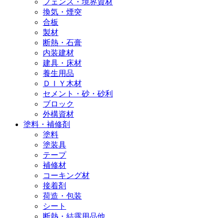
フェンス・境界資材
換気・煙突
合板
製材
断熱・石膏
内装建材
建具・床材
養生用品
ＤＩＹ木材
セメント・砂・砂利
ブロック
外構資材
塗料・補修剤
塗料
塗装具
テープ
補修材
コーキング材
接着剤
荷造・包装
シート
断熱・結露用品他