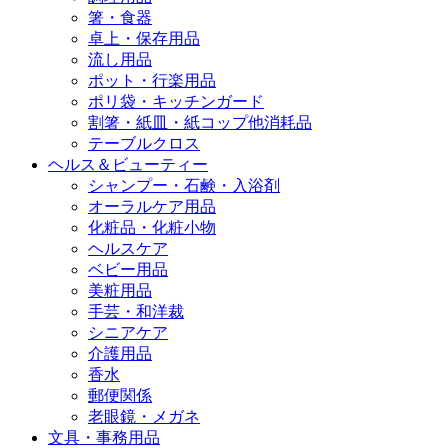
箸・食器
卓上・保存用品
流し用品
ポット・行楽用品
ポリ袋・キッチンガード
割箸・紙皿・紙コップ他消耗品
テーブルクロス
ヘルス＆ビューティー
シャンプー・石鹸・入浴剤
オーラルケア用品
化粧品・化粧小物
ヘルスケア
ベビー用品
美粧用品
手芸・和洋裁
シニアケア
介護用品
香水
郵便関係
老眼鏡・メガネ
文具・事務用品