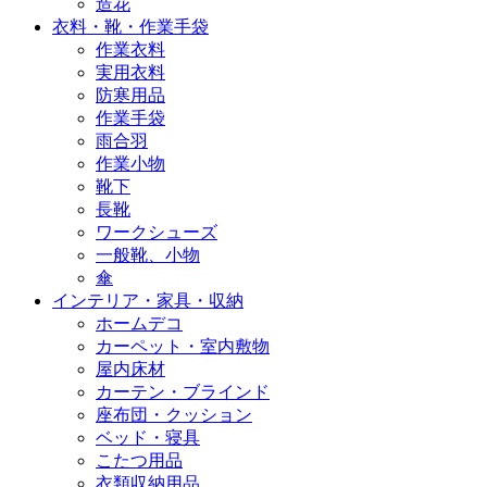
造花
衣料・靴・作業手袋
作業衣料
実用衣料
防寒用品
作業手袋
雨合羽
作業小物
靴下
長靴
ワークシューズ
一般靴、小物
傘
インテリア・家具・収納
ホームデコ
カーペット・室内敷物
屋内床材
カーテン・ブラインド
座布団・クッション
ベッド・寝具
こたつ用品
衣類収納用品