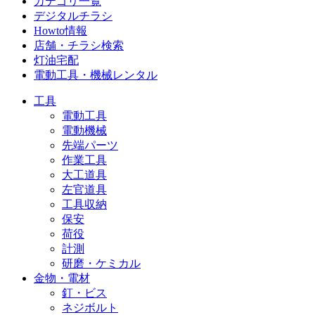
カテゴリ一覧
デジタルチラシ
Howto情報
店舗・チラシ検索
灯油宅配
電動工具・機械レンタル
工具
電動工具
電動機械
先端パーツ
作業工具
大工道具
左官道具
工具収納
保安
荷役
計測
研磨・ケミカル
金物・電材
釘・ビス
ネジボルト