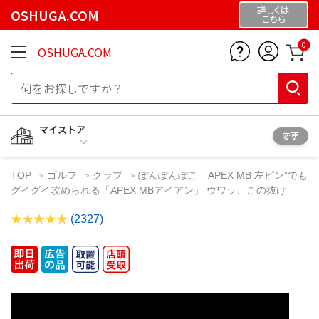
詳しくは
OSHUGA.COM
こちら
0
OSHUGA.COM
マイストア
変更
TOP
ゴルフ
クラブ
ぽんぽんぽこ APEX MB 左ピン”でも
グイグイ攻められる「APEX MBアイアン」 ウワッ、この抜け
(2327)