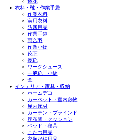
造花
衣料・靴・作業手袋
作業衣料
実用衣料
防寒用品
作業手袋
雨合羽
作業小物
靴下
長靴
ワークシューズ
一般靴、小物
傘
インテリア・家具・収納
ホームデコ
カーペット・室内敷物
屋内床材
カーテン・ブラインド
座布団・クッション
ベッド・寝具
こたつ用品
衣類収納用品