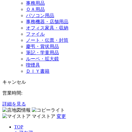
事務用品
ＯＡ用品
パソコン用品
事務機器・店舗用品
オフィス家具・収納
ファイル
ノート・伝票・封筒
慶弔・賞状用品
筆記・学童用品
ルーペ・拡大鏡
喫煙具
ＤＩＹ書籍
キャンセル
営業時間:
詳細を見る
マイストア
変更
TOP