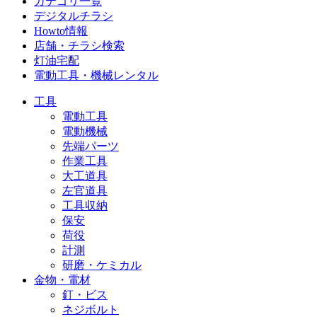
カテゴリ一覧
デジタルチラシ
Howto情報
店舗・チラシ検索
灯油宅配
電動工具・機械レンタル
工具
電動工具
電動機械
先端パーツ
作業工具
大工道具
左官道具
工具収納
保安
荷役
計測
研磨・ケミカル
金物・電材
釘・ビス
ネジボルト