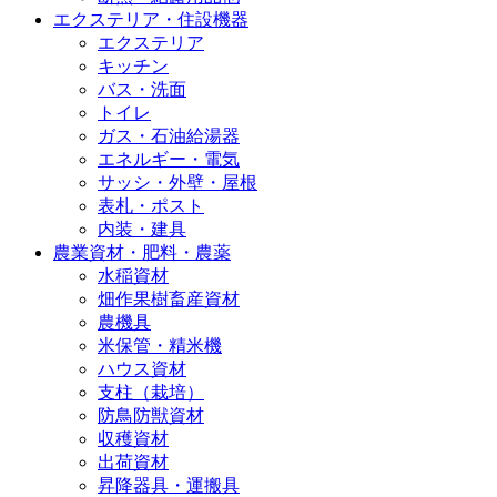
エクステリア・住設機器
エクステリア
キッチン
バス・洗面
トイレ
ガス・石油給湯器
エネルギー・電気
サッシ・外壁・屋根
表札・ポスト
内装・建具
農業資材・肥料・農薬
水稲資材
畑作果樹畜産資材
農機具
米保管・精米機
ハウス資材
支柱（栽培）
防鳥防獣資材
収穫資材
出荷資材
昇降器具・運搬具