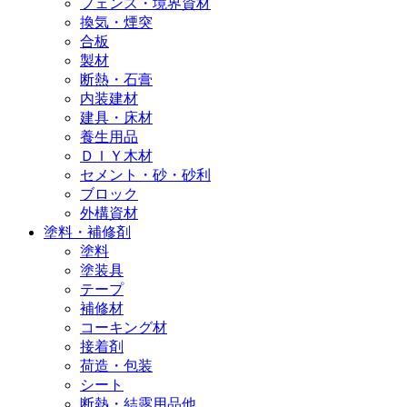
フェンス・境界資材
換気・煙突
合板
製材
断熱・石膏
内装建材
建具・床材
養生用品
ＤＩＹ木材
セメント・砂・砂利
ブロック
外構資材
塗料・補修剤
塗料
塗装具
テープ
補修材
コーキング材
接着剤
荷造・包装
シート
断熱・結露用品他