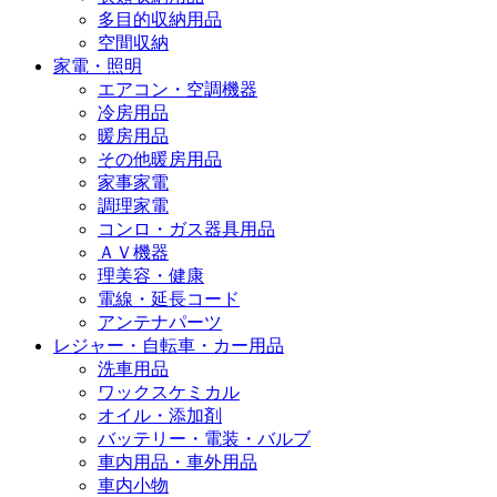
多目的収納用品
空間収納
家電・照明
エアコン・空調機器
冷房用品
暖房用品
その他暖房用品
家事家電
調理家電
コンロ・ガス器具用品
ＡＶ機器
理美容・健康
電線・延長コード
アンテナパーツ
レジャー・自転車・カー用品
洗車用品
ワックスケミカル
オイル・添加剤
バッテリー・電装・バルブ
車内用品・車外用品
車内小物