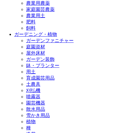
農業用農薬
家庭園芸農薬
農業用土
肥料
飼料
ガーデニング・植物
ガーデンファニチャー
庭園資材
屋外床材
ガーデン装飾
鉢・プランター
用土
育成園芸用品
土農具
刈払機
噴霧器
園芸機器
散水用品
雪かき用品
植物
種