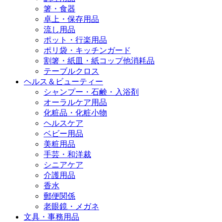
箸・食器
卓上・保存用品
流し用品
ポット・行楽用品
ポリ袋・キッチンガード
割箸・紙皿・紙コップ他消耗品
テーブルクロス
ヘルス＆ビューティー
シャンプー・石鹸・入浴剤
オーラルケア用品
化粧品・化粧小物
ヘルスケア
ベビー用品
美粧用品
手芸・和洋裁
シニアケア
介護用品
香水
郵便関係
老眼鏡・メガネ
文具・事務用品