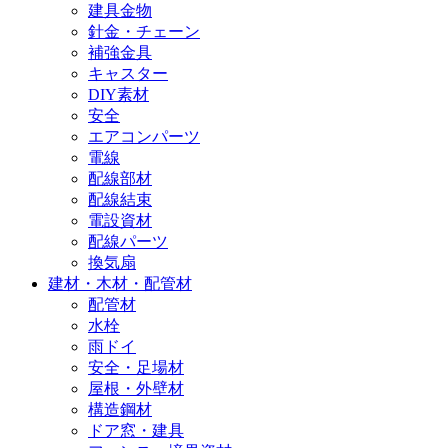
建具金物
針金・チェーン
補強金具
キャスター
DIY素材
安全
エアコンパーツ
電線
配線部材
配線結束
電設資材
配線パーツ
換気扇
建材・木材・配管材
配管材
水栓
雨ドイ
安全・足場材
屋根・外壁材
構造鋼材
ドア窓・建具