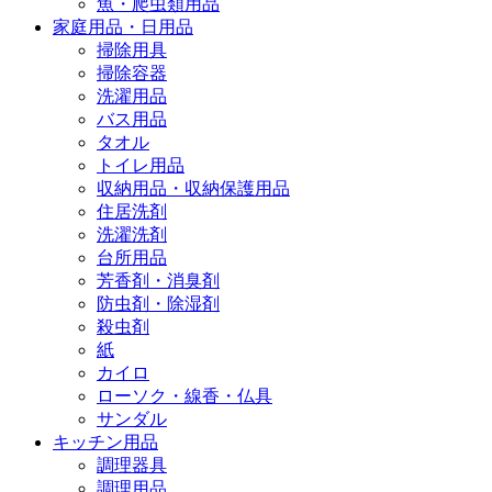
魚・爬虫類用品
家庭用品・日用品
掃除用具
掃除容器
洗濯用品
バス用品
タオル
トイレ用品
収納用品・収納保護用品
住居洗剤
洗濯洗剤
台所用品
芳香剤・消臭剤
防虫剤・除湿剤
殺虫剤
紙
カイロ
ローソク・線香・仏具
サンダル
キッチン用品
調理器具
調理用品