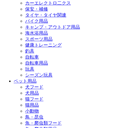
カーエレクトロ二クス
保安・補修
タイヤ・タイヤ関連
バイク用品
キャンプ・アウトドア用品
海水浴用品
スポーツ用品
健康トレーニング
釣具
自転車
自転車用品
玩具
シーズン玩具
ペット用品
犬フード
犬用品
猫フード
猫用品
小動物
鳥・昆虫
魚・爬虫類フード