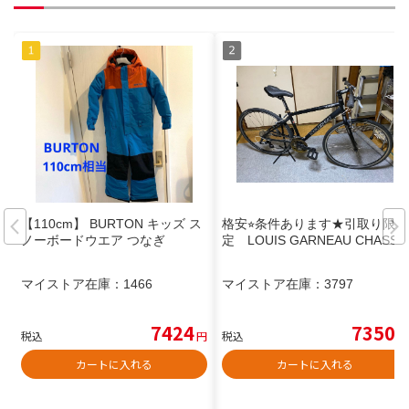
【110cm】 BURTON キッズ ス
格安⭐︎条件あります★引取り限
ノーボードウエア つなぎ
定 LOUIS GARNEAU CHASSE
マイストア在庫：
1466
マイストア在庫：
3797
7424
7350
税込
円
税込
円
カートに入れる
カートに入れる