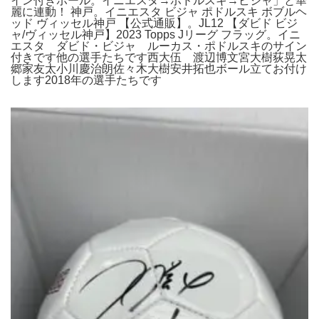
イン付きボール。イニエスタ→ポドルスキ→ビジャ」と華
麗に連動！ 神戸。イニエスタ ビジャ ポドルスキ ボブルヘ
ッド ヴィッセル神戸 【公式通販】。JL12 【ダビド ビジ
ャ/ヴィッセル神戸】2023 Topps Jリーグ フラッグ。イニ
エスタ ダビド・ビジャ ルーカス・ポドルスキのサイン
付きです他の選手たちです西大伍 渡辺博文宮大樹荻晃太
郷家友太小川慶治朗佐々木大樹安井拓也ボール立てお付け
します2018年の選手たちです