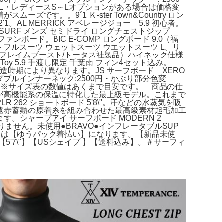
L・レディースS～Lオプションがある場合は価格変
。。9´1 Ｋ-ster Town&Country ロン
AL MERRICK アベレージジョー 5.9 初心者。
SS SURF メンズ セミドライ ロングチェストジップ
ァンボード。BIC E-COMP ロングボード 9.0（福
フルスーツ ウェットスーツ ウエットスーツ L。リ
エアフレイムブースト/トータス社製品）ハイネック仕様
 5.9 手渡し限定 千葉南 フィン4セット込み。
時期により異なります。JS サーフボード XERO
）・ダブルインナーネック:2500円・かぶり部分色変
100円※サイズ表の数値はあくまで目安です。 商品の仕
てが高機能系の保温に特化した最上級モデル。これまで
62 ショートボード 5'8\"。汗などの水蒸気を吸
遠赤蓄熱の原着糸を組み合わせた最高級素材起毛加工
シャープアイ サーフボード MODERN 2
ません。未使用●BRAVO●インフレータブルSUP
送は【ゆうパック着払い】になります。【新品未使
【5'7\"】【USシェイプ 】【送料込み】。＃サーフィ