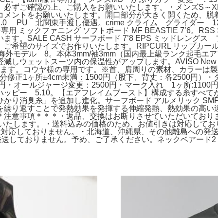
必ずご確認の上、ご購入をお願いいたします。・メンズS～X
をお願いいたします。開口部分が大きく開くため、脱着がスムーズです
U 北関東手渡し優遇。crime クライム グライダー 12'1。
シ専用 ミックファニング ソフトボード MF BEASTIE 7’6。R
す。SALE CASH サーフボード 7’8 EPS ミッドレングス フ
希望のサイズでお作りいたします。RIPCURL リップカール 
ス 海外モデル 8。本体3mm/袖3mm（国内最上級ランク起毛
ェットスーツ内の保温性がアップします。AVISO New Toy
ります。コウヤ様の専用です。※首、肩周りの素材、カラーは製造
ズ部分修正1ヶ所±4cm未満：1500円（股下、背丈：各2500円
500円・オールジャージ変更：2500円・マーク入れ 1ヶ所:1
ッピー 5.10。【エアフレイムブースト】構成する糸すべ
消臭糸」を追加し進化。サーフボード アルメリック SMPLR 2
を繰り返すことで発熱効果を発揮する伸縮発熱、熱効果の高い
注意事項＊＊＊・返品、交換はお断りさせていただいております。
いいたします。・送料込みの価格のため、お値引きは対応しており
ーは対応しておりません。・北海道、沖縄県、その他離島への発
日祝日は発送しておりません。予め、ご了承ください。ネックベアード2