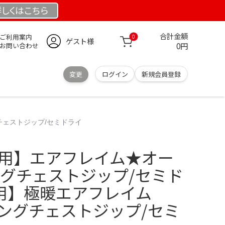
詳しくは
こちら
合計金額
ご利用案内
0
ゲスト様
0円
お問い合わせ
変更
ログイン
新規会員登録
チェストジップ/セミドライ
専用】エアフレイム★オー
ングチェストジップ/セミド
専用】極暖エアフレイム
ロングチェストジップ/セミ