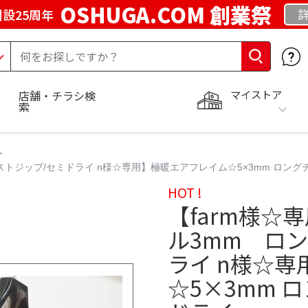
OSHUGA.COM 創業祭
設25周年
マイストア
店舗・チラシ検
索
ストジップ/セミドライ n様☆専用】極暖エアフレイム☆5×3mm ロング
HOT !
【farm様☆
ル3mm ロ
ライ n様☆
☆5×3mm 