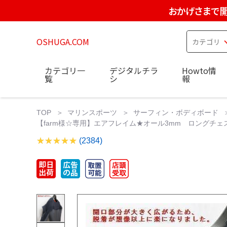
おかげさまで開
OSHUGA.COM
カテゴリ一
デジタルチラ
Howto情
覧
シ
報
TOP
マリンスポーツ
サーフィン・ボディボード
【farm様☆専用】エアフレイム★オール3mm ロングチェ
(2384)