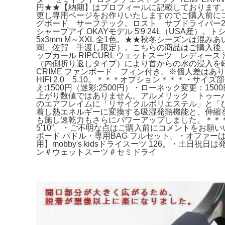
円★★【納期】はプロフィールに記載しております。
更し専用ページをお作りいたしますのでご購入前にコメント
グボード サーフテック。ロスト サブドライバー2.0 P
シャープアイ OKAYモデル 5'9 24L（USA産）。ト
5x3mm M～XXL 全1色。★★秋冬シーズンは混みあいま
岡、佐賀 手渡し限定）。こちらの商品はご購入後、ご
ップカール RIPCURL ウェットスーツ レディー
（内側折り返しタイプ）により首からの水の浸入を軽減しウ
CRIME ファンボード フィン付き。※個人差はあ
HIFI 2.0 5.10。＊＊＊オプション＊＊＊・サイ
え:1500円（迷彩:2500円）・ローネック変更：1
上がり数値ではありません。アルメリック トゥーハ
のエアフレイムに「リサイクルボリエステル」と「ひかり
着し熱エネルギーに変換する吸湿発熱機能と、伸縮
も施し速乾力もさらにパワーアップしました。＊＊＊
5'10”。・ご不明な点はご購入前にコメントをお願
ボード パドル・専用BAG フルセット。・オファ
用】mobby's kidsドライスーツ 126。・土
ン＃ウェットスーツ＃セミドライ