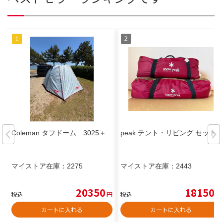
Coleman タフドーム 3025＋
peak テント・リビング セット
マイストア在庫：
2275
マイストア在庫：
2443
20350
18150
税込
円
税込
円
カートに入れる
カートに入れる