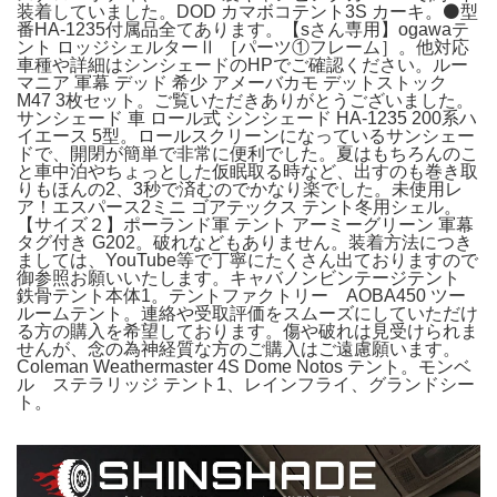
装着していました。DOD カマボコテント3S カーキ。⚫️型
番HA-1235付属品全てあります。【sさん専用】ogawaテ
ント ロッジシェルターⅡ ［パーツ①フレーム］。他対応
車種や詳細はシンシェードのHPでご確認ください。ルー
マニア 軍幕 デッド 希少 アメーバカモ デットストック
M47 3枚セット。ご覧いただきありがとうございました。
サンシェード 車 ロール式 シンシェード HA-1235 200系ハ
イエース 5型。ロールスクリーンになっているサンシェー
ドで、開閉が簡単で非常に便利でした。夏はもちろんのこ
と車中泊やちょっとした仮眠取る時など、出すのも巻き取
りもほんの2、3秒で済むのでかなり楽でした。未使用レ
ア！エスパース2ミニ ゴアテックス テント冬用シェル。
【サイズ２】ポーランド軍 テント アーミーグリーン 軍幕
タグ付き G202。破れなどもありません。装着方法につき
ましては、YouTube等で丁寧にたくさん出ておりますので
御参照お願いいたします。キャバノンビンテージテント
鉄骨テント本体1。テントファクトリー AOBA450 ツー
ルームテント。連絡や受取評価をスムーズにしていただけ
る方の購入を希望しております。傷や破れは見受けられま
せんが、念の為神経質な方のご購入はご遠慮願います。
Coleman Weathermaster 4S Dome Notos テント。モンベ
ル ステラリッジ テント1、レインフライ、グランドシー
ト。