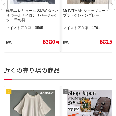
極美品 レリューム 23AW ゆった
Mr.FATMAN ショップコート
り ウールナイロンリバージャケ
ブラックシャンブレー
ット 千鳥柄
マイストア在庫：
3595
マイストア在庫：
1791
6380
6825
税込
円
税込
円
近くの売り場の商品