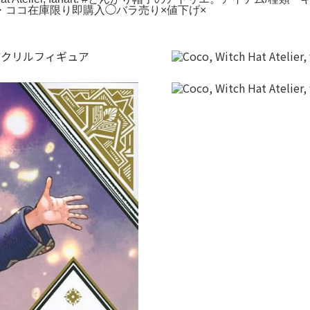
・ココ在庫限り即購入◯バラ売り×値下げ×