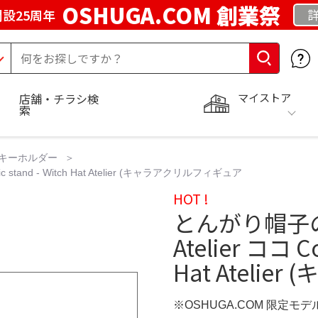
OSHUGA.COM 創業祭
設25周年
マイストア
店舗・チラシ検
索
キーホルダー
ic stand - Witch Hat Atelier (キャラアクリルフィギュア
HOT !
とんがり帽子のア
Atelier ココ Co
Hat Ateli
※OSHUGA.COM 限定モデ