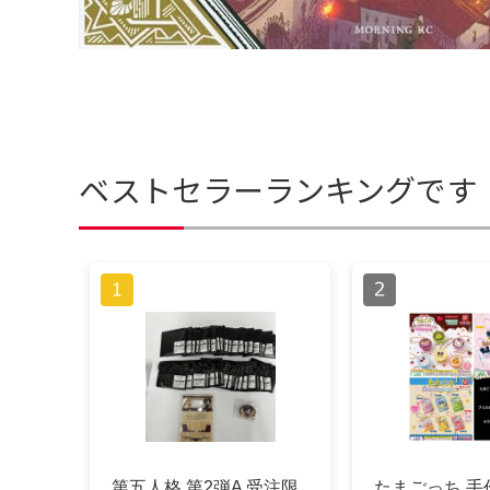
ベストセラーランキングです
第五人格 第2弾A 受注限
たまごっち 手