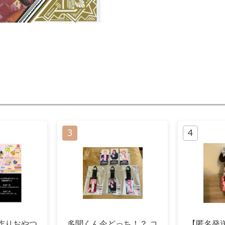
作りおやつ
多聞くん今どっち！？ コ
【匿名発