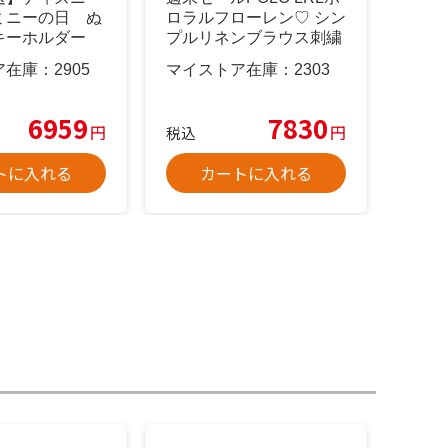
ミニーの日 ぬ
ロラルフローレン♡ シン
キーホルダー
プルリネンブラウス刺繍
ア在庫：
2905
マイストア在庫：
2303
6959
7830
円
円
税込
トに入れる
カートに入れる