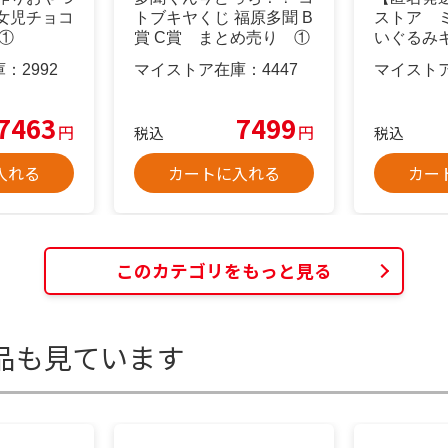
女児チョコ
トブキヤくじ 福原多聞 B
ストア 
 ①
賞 C賞 まとめ売り ①
いぐるみ
庫：
2992
マイストア在庫：
4447
マイスト
7463
7499
円
円
税込
税込
入れる
カートに入れる
カー
このカテゴリをもっと見る
品も見ています