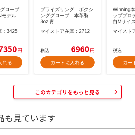
ドグローブ
プライズリング ボクシ
Winnin
PANモデル
ンググローブ 本革製
ッププロ
8oz 青
白Mサイ
未開封品
庫：
3425
マイストア在庫：
2712
マイスト
7350
6960
円
円
税込
税込
入れる
カートに入れる
カー
このカテゴリをもっと見る
品も見ています