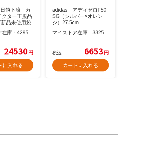
g本日値下済！カ
adidas アディゼロF50
テクター正規品
SG（シルバー×オレン
ズ新品未使用袋
ジ）27.5cm
ア在庫：
4295
マイストア在庫：
3325
24530
6653
円
円
税込
トに入れる
カートに入れる