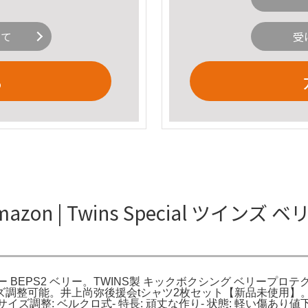
いて
受
る
zon | Twins Special ツインズ
テクター BEPS2 ベリー。TWINS製 キックボクシング ベリープロテクター
上尚弥後援会tシャツ2枚セット【新品未使用】。Twins Special 
皮革- サイズ調整: ベルクロ式- 特長: 頑丈な作り- 状態: 軽