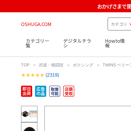
おかげさまで開
OSHUGA.COM
カテゴリ一
デジタルチラ
Howto情
覧
シ
報
TOP
武道・格闘技
ボクシング
TWINS ベリー
(2319)