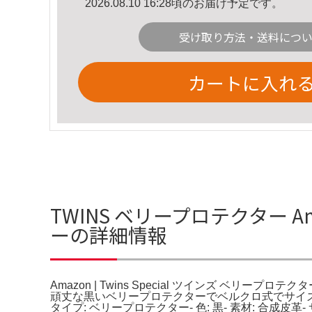
2026.08.10 16:28頃のお届け予定です。
受け取り方法・送料につ
カートに入れ
TWINS ベリープロテクター Ama
ーの詳細情報
Amazon | Twins Special ツインズ ベリープロ
頑丈な黒いベリープロテクターでベルクロ式でサイズ調整可能。井
タイプ: ベリープロテクター- 色: 黒- 素材: 合成