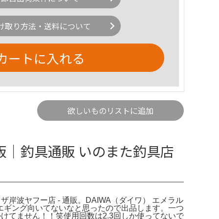
け取り方法・送料について
カートに入れる
欲しいものリストに追加
J通販｜釣具通販 いのまた釣具店
ラザ岸波ヤフー店 - 通販。DAIWA（ダイワ） エメラル
自分はエギング向いてないなと思ったので出品します。一つ
もかけてません！！笑使用回数は2.3回しか使ってないで