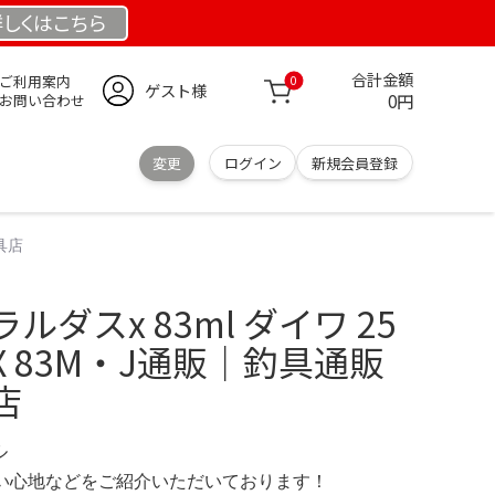
詳しくは
こちら
合計金額
ご利用案内
0
ゲスト様
0円
お問い合わせ
変更
ログイン
新規会員登録
具店
ダスx 83ml ダイワ 25
 83M・J通販｜釣具通販
店
ル
の使い心地などをご紹介いただいております！