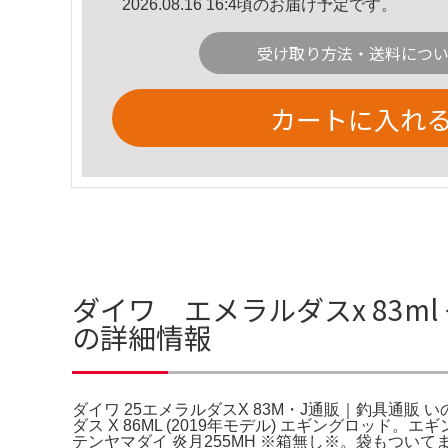
2026.08.16 16:4頃のお届け予定です。
受け取り方法・送料につ
カートに入れ
ダイワ エメラルダスx 83ml
の詳細情報
ダイワ 25エメラルダスX 83M・J通販｜釣具通販 い
ダス X 86ML (2019年モデル) エギングロ
テンヤマダイ 炎月255MH ※箱無し※。袋もついて