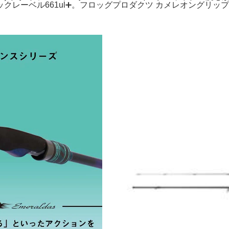
クレーベル661ul➕。フロッグプロダクツ カメレオングリッ