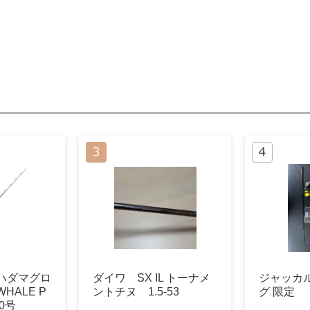
ハダマグロ
ダイワ SX IL トーナメ
ジャッカ
HALE P
ントチヌ 1.5-53
グ 限定
0号