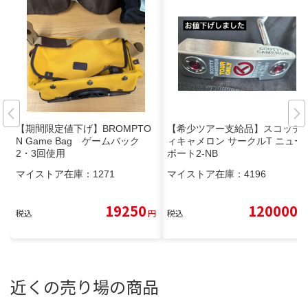
【期間限定値下げ】BROMPTO
【希少ツアー支給品】スコッテ
N Game Bag ゲームバック
ィキャメロン サークルT ニュー
2・3回使用
ポート2-NB
マイストア在庫：
1271
マイストア在庫：
4196
19250
120000
税込
円
税込
円
近くの売り場の商品