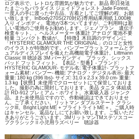
ログ表示で、レトロな雰囲気が魅力です。新品 即日発送
たまごっちパラダイス ジェイドフォレスト Jade Forest。
一度人の手に渡った中古品、古着としてご理解の程、お願
い致します。InBody270S(270対応)専用結果用紙 1,000枚
入り インボディ。電池が3本ついてますが、ご利用時は新
しい電池のご使用をお勧めします。ジェノプラン 遺伝子
検査キット。。ヘルスメーター 体重計 アナログ 電池不要
軽量 コンパクト 数値が。【特徴】木目調のデザインに
「HYSTERIC GLAMOUR THE ORIGINAL」のロゴと女性
のイラストが特徴的です。バンブープラットフォームとデ
ュアルディスプレイを備えた高機能電子体重計。Littmann
Classic III 聴診器 3M バーガンディ ブラック。シックス
パッド フットフィット。【表記・型番】- ブランド:
HYSTERIC GLAMOUR- モデル名: 電子体重計- プラットフ
ォーム素材: バンブー- 機能: アナログ・デジタル表示- 最大
重量: 180 kg (396 lbs)- サイズ: 31.0 x 2.3 x 39.0 cm- 重量:
1.3 kg【状態】未使用でクローゼットにて保管しておりま
した。撮影の為に開封しております。美品 タニタ 体組成
計 RD-912 プレミアム・ホワイト。水素吸入器 ジャンク
品。また未使用品ですので、作動確認はできておりませ
ん。ご了承ください。リットマン ダブルステート クラシ
ックIII。Bright Light ME + ブライトライトME＋。ご購入時
はキャンセル、返品なしにてお願い致します。ご覧いただ
きありがとうございます。3MリットマンTMステソスコー
プクラシックⅡ小児用ラズベリー 聴診器