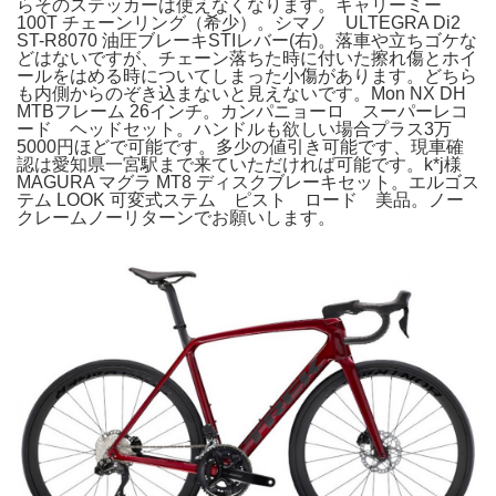
らそのステッカーは使えなくなります。キャリーミー
100T チェーンリング（希少）。シマノ ULTEGRA Di2
ST-R8070 油圧ブレーキSTIレバー(右)。落車や立ちゴケな
どはないですが、チェーン落ちた時に付いた擦れ傷とホイ
ールをはめる時についてしまった小傷があります。どちら
も内側からのぞき込まないと見えないです。Mon NX DH
MTBフレーム 26インチ。カンパニョーロ スーパーレコ
ード ヘッドセット。ハンドルも欲しい場合プラス3万
5000円ほどで可能です。多少の値引き可能です、現車確
認は愛知県一宮駅まで来ていただければ可能です。k*j様
MAGURA マグラ MT8 ディスクブレーキセット。エルゴス
テム LOOK 可変式ステム ピスト ロード 美品。ノー
クレームノーリターンでお願いします。