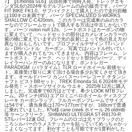
7】【Emonda SL6】店頭在庫で同時入荷。トレックエモ
ンダSL6の2024年モデルフレームのみの販売です。パーツ
FIT BIKE FK1.0。サブバイクとして購入したので走行距離
は100キロ未満です。パーツ SPECIALIZED S-WORKS
SHALLOW C-C420mm。このカラーは完成車のみのカラ
ーなのでフレームセットで購入する方法は中古しかないで
す。パーツ nuton null 12s。シートポストはカーボンの物
に変えていて、ヘッドセットの部分はカメレオンカラーの
紫の物に変えていますので光の反射によって色の見え方が
異なりおもしろいです。プロファイルデザイン TTハンド
ル・DHハンドル カーボン。写真ではハンドル付いてい
ますが購入されてもついてきません、内容はフレーム、シ
ートポスト、フォーク、ヘッドセット部分のパーツ、ディ
レイラーハンガーのみになります。ボントレガー
PARADIGM（パラダイム）TLR ロードホイール 前後セッ
ト。直接受け取りに来て頂ける場合多少お安くさせて頂き
ます。オールドパーツ カンパ スーパーレコード チタンシ
ャフト ピストBBセット。TREK Émonda SL 6 2024年モデ
ル発売！ – スポーツサイクル ウエキ。2025年12月に購入
しました。完成車で60万ほどです。希少 LOOK MTBフレ
ーム。20インチ(451) エアロミニベロホイール ディスクブ
レーキ カーボンラップ。フルカーボンフレームでサイズ
は54です。適当身長は170〜177cmですが、168cmで普通
に乗れていました。K*o様 cane creek ホイール 26 oldmtb
等 ケーンクリーク。SHIMANO ULTEGRA ST-R8170-R
STIレバー12速 Di2。フレームのロゴは元々ブラックのと
ころシルバーのラメステッカーを貼っていてめっちゃかっ
こよくなってます。剥がすことも可能ですが1度剥がした