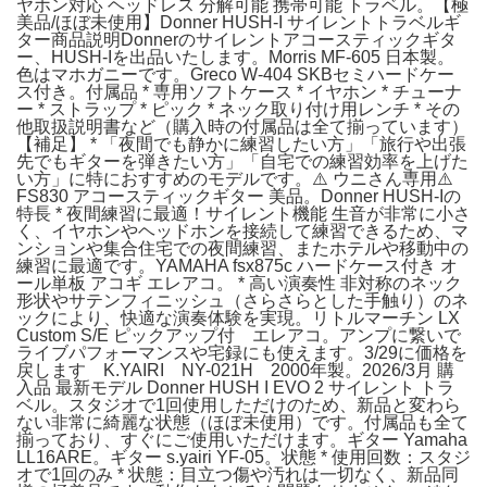
ヤホン対応 ヘッドレス 分解可能 携帯可能 トラベル。【極
美品/ほぼ未使用】Donner HUSH-I サイレントトラベルギ
ター商品説明Donnerのサイレントアコースティックギタ
ー、HUSH-Iを出品いたします。Morris MF-605 日本製。
色はマホガニーです。Greco W-404 SKBセミハードケー
ス付き。付属品 * 専用ソフトケース * イヤホン * チューナ
ー * ストラップ * ピック * ネック取り付け用レンチ * その
他取扱説明書など（購入時の付属品は全て揃っています）
【補足】 * 「夜間でも静かに練習したい方」「旅行や出張
先でもギターを弾きたい方」「自宅での練習効率を上げた
い方」に特におすすめのモデルです。⚠️ ウニさん専用⚠️
FS830 アコースティックギター 美品。Donner HUSH-Iの
特長 * 夜間練習に最適！サイレント機能 生音が非常に小さ
く、イヤホンやヘッドホンを接続して練習できるため、マ
ンションや集合住宅での夜間練習、またホテルや移動中の
練習に最適です。YAMAHA fsx875c ハードケース付き オ
ール単板 アコギ エレアコ。 * 高い演奏性 非対称のネック
形状やサテンフィニッシュ（さらさらとした手触り）のネ
ックにより、快適な演奏体験を実現。リトルマーチン LX
Custom S/E ピックアップ付 エレアコ。アンプに繋いで
ライブパフォーマンスや宅録にも使えます。3/29に価格を
戻します K.YAIRI NY-021H 2000年製。2026/3月 購
入品 最新モデル Donner HUSH I EVO 2 サイレント トラ
ベル。スタジオで1回使用しただけのため、新品と変わら
ない非常に綺麗な状態（ほぼ未使用）です。付属品も全て
揃っており、すぐにご使用いただけます。ギター Yamaha
LL16ARE。ギター s.yairi YF-05。状態 * 使用回数：スタジ
オで1回のみ * 状態：目立つ傷や汚れは一切なく、新品同