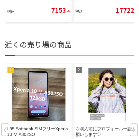
7153
17722
税込
円
税込
円
近くの売り場の商品
L95 Softbank SIMフリーXperia
♡購入前にプロフィール一読お
10 Ⅴ A302SO
願いします♡