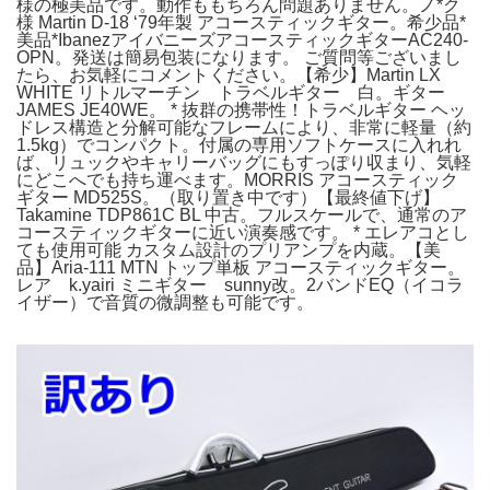
様の極美品です。動作ももちろん問題ありません。ノ*ク
様 Martin D-18 ‘79年製 アコースティックギター。希少品*
美品*IbanezアイバニーズアコースティックギターAC240-
OPN。発送は簡易包装になります。 ご質問等ございまし
たら、お気軽にコメントください。【希少】Martin LX
WHITE リトルマーチン トラベルギター 白。ギター
JAMES JE40WE。 * 抜群の携帯性！トラベルギター ヘッ
ドレス構造と分解可能なフレームにより、非常に軽量（約
1.5kg）でコンパクト。付属の専用ソフトケースに入れれ
ば、リュックやキャリーバッグにもすっぽり収まり、気軽
にどこへでも持ち運べます。MORRIS アコースティック
ギター MD525S。（取り置き中です）【最終値下げ】
Takamine TDP861C BL 中古。フルスケールで、通常のア
コースティックギターに近い演奏感です。 * エレアコとし
ても使用可能 カスタム設計のプリアンプを内蔵。【美
品】Aria-111 MTN トップ単板 アコースティックギター。
レア k.yairi ミニギター sunny改。2バンドEQ（イコラ
イザー）で音質の微調整も可能です。