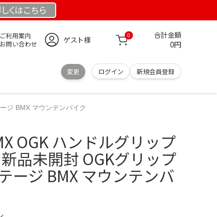
詳しくは
こちら
合計金額
ご利用案内
0
ゲスト様
0円
お問い合わせ
変更
ログイン
新規会員登録
ンテージ BMX マウンテンバイク
MX OGK ハンドルグリップ
l ④ 新品未開封 OGKグリップ
テージ BMX マウンテンバ
ル