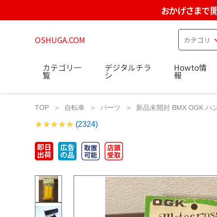
おかげさまで開
OSHUGA.COM
カテゴリ一
デジタルチラ
Howto情
覧
シ
報
TOP
自転車
パーツ
新品未開封 BMX OGK ハ
(2324)