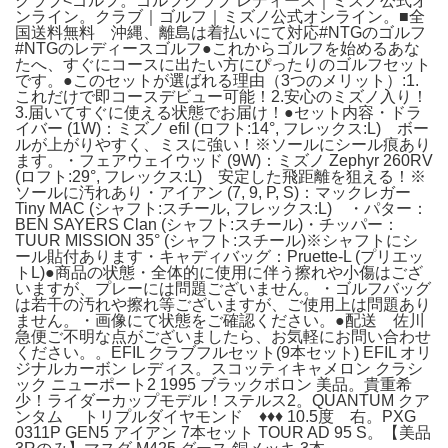
クラブ<ゴルフ。ゴルフクラブ レディース｜ミズノ公式オ
ンライン。クラブ｜ゴルフ｜ミズノ公式オンライン。■全
国送料無料 沖縄、離島は着払いにて対応#NTGのゴルフ
#NTGのレディースゴルフ●これからゴルフを始めるあな
たへ、すぐにコースに出たい方にぴったりのゴルフセット
です。●このセットが選ばれる理由（3つのメリット）:1.
これだけで即コースデビュー可能！2.安心のミズノ入り！
3.届いてすぐに使える状態でお届け！●セット内容・ドラ
イバー (1W)：ミズノ efil (ロフト:14°, フレックス:L) ボー
ルが上がりやすく、ミスに強い！※ソールにシール痕あり
ます。・フェアウェイウッド (9W)：ミズノ Zephyr 260RV
(ロフト:29°, フレックス:L) 安定した飛距離を狙える！※
ソールに汚れあり・アイアン (7, 9, P, S)：マックレガー
Tiny MAC (シャフト:スチール, フレックス:L) ・パター：
BEN SAYERS Clan (シャフト:スチール)・チッパー：
TUUR MISSION 35° (シャフト:スチール)※シャフトにシ
ール貼付あります・キャディバッグ：Pruette-L (プリエッ
トL)●商品の状態・全体的に使用に伴う擦れや小傷はござ
いますが、プレーには問題ございません。・ゴルフバッグ
は若干の汚れや擦れ等ございますが、ご使用上は問題あり
ません。・画像にて状態をご確認ください。●配送 佐川
急便ご不明な点がございましたら、お気軽にお問い合わせ
ください。。EFIL クラブフルセット(9本セット) EFIL オリ
ジナルカーボン レディス。スコッティキャメロン クラシ
ック ニューポート2 1995 ブラックボロン 美品。貴重希
少！ライダーカップモデル！ステルス2。QUANTUM クア
ンタム トリプルダイヤモンド ♦︎♦︎♦︎ 10.5度 右。PXG
0311P GEN5 アイアン 7本セット TOUR AD 95 S。【美品