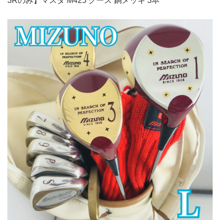
3Rのみ】マスダ M425 グース 銅メッキ 3本