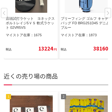
店頭試打ラケット ヨネックス
ブリーフィング ゴルフ キャディ
ボルトレイジ5ＶＳ 軟式ラケッ
バッグ FD BRG251D45 デニム
ト 02VR5VS
ブルー
マイストア在庫：
1675
マイストア在庫：
1873
13224
38160
税込
円
税込
円
近くの売り場の商品