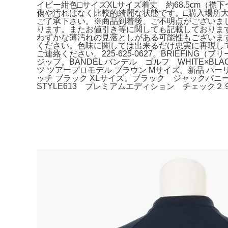
イビー紺色□サイズXLサイズ着丈 約68.5cm（襟下
傷や汚れはなく比較的綺麗な状態です。□購入場所大
ご了承下さい。※商品到着後、ご不明点がございま
ります。またお値引き等に関しても記載しておりま
わずかな薄汚れの見落としがある可能性もございま
ください。色味に関しては出来るだけ忠実に再現し
ご連絡ください。225-625-0627。BRIEFIN
ジップ。BANDEL バンデル ゴルフ WHITE×BL
ツ ツアープロモデル ブラウン Mサイズ。新品 パー
ッチ ブラック XLサイズ。ブラック ジャックバニー 
STYLE613 プレミアムエディション チェック２