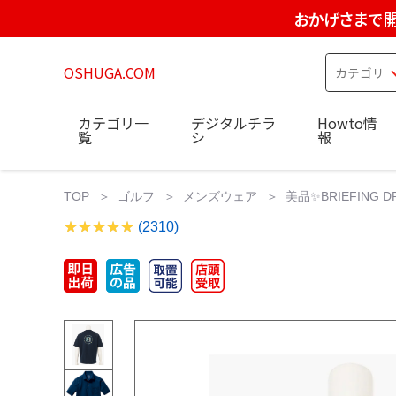
おかげさまで開
OSHUGA.COM
カテゴリ一
デジタルチラ
Howto情
覧
シ
報
TOP
ゴルフ
メンズウェア
美品✨BRIEFING DR
(2310)