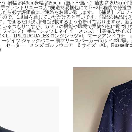
〜）肩幅 約49cm身幅 約55cm（脇下〜脇下）袖丈 約20.5
手ブランドリユース店□発送簡易梱包にて1〜2日程度で発送
したら必ず評価前にご連絡をお願い致します。【補足】プロフ
すので、1度目を通していただけると幸いです。商品の検品は
す。できるだけ説明欄に記載するよう心掛けておりますが、新
ているつもりですが、カメラの機能や環境で実物の色に近づけ
G（ブリーフィング） 半袖Tシャツ L ネイビー メンズ。【美品/L
ACK L。1PIU1UGUALE3 ロングシャツVI。マークアンド
リーゲイツ ジャックバニー 裏フリースパーカー(5)サイズL/黒
セーター メンズ ゴルフウェア 6 サイズ XL。Russelino
９