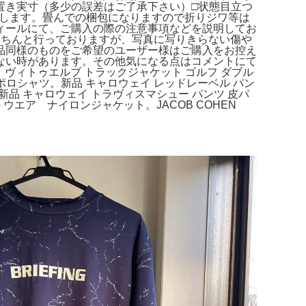
cm平置き実寸（多少の誤差はご了承下さい）□状態目立つ
致します。畳んでの梱包になりますので折りジワ等は
ィールにて、ご購入の際の注意事項などを説明してお
きちんと行っておりますが、写真に写りきらない傷や
品同様のものをご希望のユーザー様はご購入をお控え
ない時があります。その他気になる点はコメントにて
サイズ】ヴィトゥエルブ トラックジャケット ゴルフ ダブル
ロナ ポロシャツ。新品 キャロウェイ レッドレーベル パン
。新品 キャロウェイ トラヴィスマシュー パンツ 皮パ
 ウエア ナイロンジャケット。JACOB COHEN