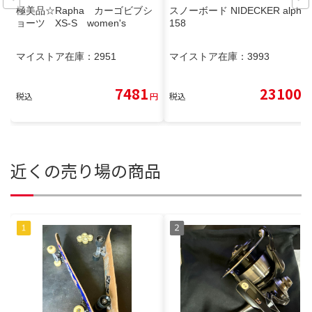
極美品☆Rapha カーゴビブシ
スノーボード NIDECKER alpha
ョーツ XS-S women's
158
マイストア在庫：
2951
マイストア在庫：
3993
7481
23100
税込
円
税込
円
近くの売り場の商品