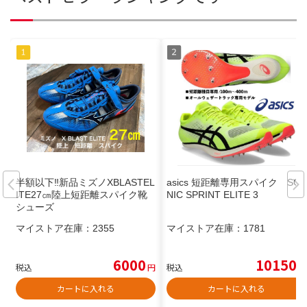
半額以下‼︎新品ミズノXBLASTEL
asics 短距離専用スパイク SO
ITE27㎝陸上短距離スパイク靴
NIC SPRINT ELITE 3
シューズ
マイストア在庫：
2355
マイストア在庫：
1781
6000
10150
税込
円
税込
円
カートに入れる
カートに入れる