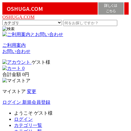
詳しくは
OSHUGA.COM
こちら
OSHUGA.COM
ご利用案内
お問い合わせ
ゲスト様
0
合計金額
0円
マイストア
変更
ログイン
新規会員登録
ようこそ
ゲスト様
ログイン
カテゴリ一覧