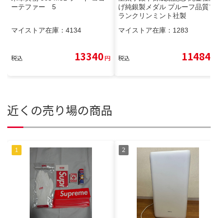
ーテファー 5
げ純銀製メダル プルーフ品質フ
ランクリンミント社製
マイストア在庫：
4134
マイストア在庫：
1283
13340
11484
税込
円
税込
円
近くの売り場の商品