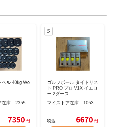
ル 40kg Wo
ゴルフボール タイトリス
ト PRO プロ V1X イエロ
ー 2ダース
ア在庫：
2355
マイストア在庫：
1053
7350
6670
円
円
税込