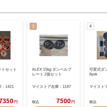
ートセット
ALEX 15kg ダンベルプ
可変式ダンベ
レート 2個セット
lfyok
庫：
1421
マイストア在庫：
1197
マイスト
7350
7500
円
円
税込
税込