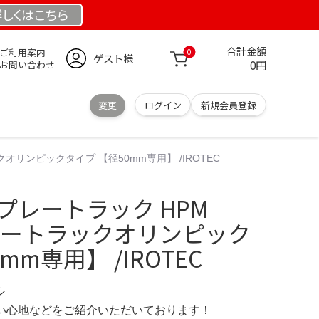
詳しくは
こちら
合計金額
ご利用案内
0
ゲスト様
0円
お問い合わせ
変更
ログイン
新規会員登録
クオリンピックタイプ 【径50mm専用】 /IROTEC
プレートラック HPM
プレートラックオリンピック
mm専用】 /IROTEC
ル
の使い心地などをご紹介いただいております！