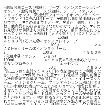
⭐️脂質お肌コース 洗顔料、ソープ、イオンヌローションイ
オンヌ。⭐️脂質お肌コース 洗顔料、ソープ、イオンヌロー
ションイオンヌ。保湿洗顔フォーム -イオンのプライベー
トブランド TOPVALU(トップ。❤脂質お肌対策用基礎化粧
品です。 ❤このままでもどうぞ。❤また、個数、セット
数、他商品との組み合わせなどいかがでしょうか。❤その
お見積りが前回より大幅上げでしたら、前回価格をおっし
ゃってください。⭐️洗顔料（メイク落とし）①スキンエマ
ルジョンε 150ml
４１８０円⭐️石けん②イオンヌクレイソープ
ε 100ｇ ２４
２０円⭐️クリーム③イオンヌクリーム
ε 100ｇ ４９５０円
⭐️化粧水④イオンヌローションε
100ml ４９５０円⭐️日焼け止めクリーム
⑤サンプロテクト エッセンス
Ｃ 50ｇ ４９５０
円以上５種５点計２１４５０円を表記価格にてご利用くだ
さいませ。⭐️❤保管上のご注意❤⭐️・お化粧品は開封前後と
も冷暗乾燥常温環境で保管してください。・イオーヌクリ
ーム、イオンヌクリーム、ファンデーションは稀にビタミ
ンEが小粒状に表出することがありますが、性質に影響し
ませんので、そのままでも混ぜるでもしてご利用いただけ
ます。・サンプロテクトは稀に水分とクリームが分離する
ことがありますが、揉む振るなどしてそのままお使いにな
れます。・エマルジョンは湯気や水分が混入すると白濁し
て性質が変化しますので、ご利用できません。⭕️お客様か