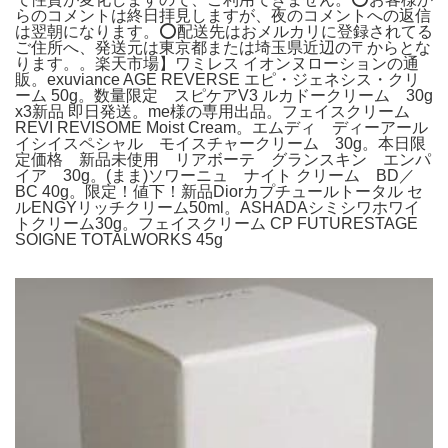
らのコメントは終日拝見しますが、夜のコメントへの返信
は翌朝になります。⭕配送先はおメルカリに登録されてる
ご住所へ、発送元は東京都または埼玉県近辺の〒からとな
ります。。楽天市場】ワミレス イオンヌローションの通
販。exuviance AGE REVERSE エピ・ジェネシス・クリ
ーム 50g。数量限定 スピケアV3 ルカドークリーム 30g
x3新品 即日発送。me様の専用出品。フェイスクリーム
REVI REVISOME Moist Cream。エムディ ディーアール
イシイスペシャル モイスチャークリーム 30g。本日限
定価格 新品未使用 リアボーテ グランスキン エンパ
イア 30g。(まま)ソワーニュ ナイト クリーム BD／
BC 40g。限定！値下！新品Diorカプチュールトータル セ
ルENGYリッチクリーム50ml。ASHADAシミシワホワイ
トクリーム30g。フェイスクリーム CP FUTURESTAGE
SOIGNE TOTALWORKS 45g