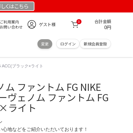
詳しくは
こちら
合計金額
ご利用案内
0
ゲスト様
0円
お問い合わせ
変更
ログイン
新規会員登録
 ACC(ブラック×ライト
 ファントム FG NIKE
ーヴェノム ファントム FG
ク×ライト
ル
の使い心地などをご紹介いただいております！