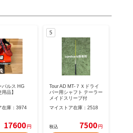
パルス HG
Tour AD MT-７Ｘドライ
使用品】
バー用シャフト テーラー
メイドスリーブ付
ア在庫：
3974
マイストア在庫：
2518
17600
7500
円
円
税込