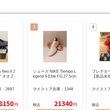
 Neo II 2
シューズ NIKE Tiempo L
プレデター
ア ネオ 2
egend 9 Elite FG 27.5cm
【新品未
庫：
2697
マイストア在庫：
1348
マイスト
8150
21340
円
円
税込
税込