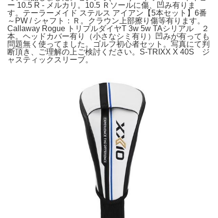
ー 10.5 R - メルカリ。10.5 Ｒソールに傷、凹み有りま
す。テーラーメイド ステルス アイアン【5本セット】6番
～PW / シャフト：Ｒ。クラウン上部擦り傷等有ります。
Callaway Rogue トリプルダイヤT 3w 5w TAシリアル ２
本。ヘッドカバー有り（小さなシミ有り）凹みが有っても
問題無く使ってました。ゴルフ初心者セット。写真にて判
断頂き、ご理解の上ご検討ください。S-TRIXX X 40S ジ
ャスティックスリーブ。