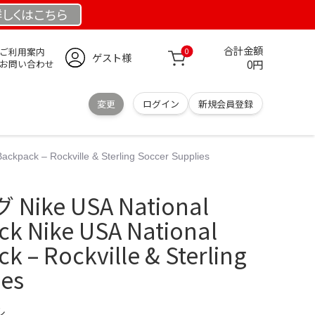
詳しくは
こちら
合計金額
ご利用案内
0
ゲスト様
0円
お問い合わせ
変更
ログイン
新規会員登録
ack – Rockville & Sterling Soccer Supplies
ke USA National
k Nike USA National
 – Rockville & Sterling
ies
ル