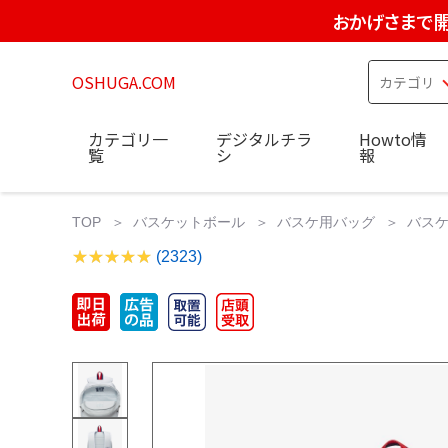
おかげさまで開
OSHUGA.COM
カテゴリ一
デジタルチラ
Howto情
覧
シ
報
TOP
バスケットボール
バスケ用バッグ
バスケ用バ
(2323)