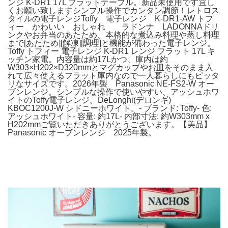
ンジ K-DR1 17L フラットテーブル。新品未使用です宜し
くお願い致しますシンプル操作でカンタン調節！レトロス
タイルの電子レンジToffy 電子レンジ K-DR1-AW トフ
ィー かわいい おしゃれ ラドンナ LADONNAドリ
ンクやお弁当のあたため、本格的な煮込み料理や蒸し料理
まで[あたため][解凍][調理]と機能が備わった電子レンジ。
Toffy トフィー 電子レンジ K-DR1 レンジ フラット 17L キ
ッチン家電。内容量は約17Lかつ、庫内は約
W303×H202×D320mmとマグカップやお皿をそのまま入
れて広々使えるフラット庫内なので一人暮らしにもピッタ
リなサイズです。2026年製 Panasonic NE-FS2-W オー
ブンレンジ。シンプルな操作で使いやすい、アッシュホワ
イトのToffy電子レンジ。DeLonghi(デロンギ)
KBOC1200J-W シドニーホワイト。- ブランド: Toffy- 色:
アッシュホワイト- 容量: 約17L- 内部寸法: 約W303mm x
H202mmご覧いただきありがとうございます。【美品】
Panasonic オーブンレンジ 2025年製。