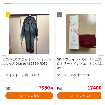
AVIREX デニムオーバーオール
SK-II フェイシャルクリーム80g
つなぎ XLsize A6755 HR050
& トリートメントエッセンス23
0ml
マイストア在庫：
1437
マイストア在庫：
2181
7350
17400
税込
円
税込
円
カートに入れる
カートに入れる