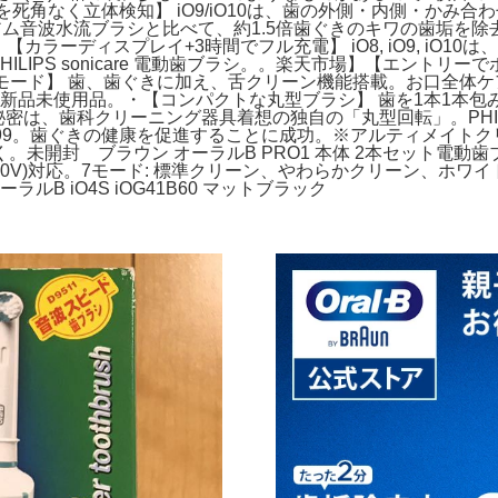
【お口を死角なく立体検知】 iO9/iO10は、歯の外側・内側・か
・【プレミアム音波水流ブラシと比べて、約1.5倍歯ぐきのキワの歯
シ。・【カラーディスプレイ+3時間でフル充電】 iO8, iO9, i
 sonicare 電動歯ブラシ。。楽天市場】【エントリーでポイント+9
モード】 歯、歯ぐきに加え、舌クリーン機能搭載。お口全体ケアが
動歯ブラシ本体 新品未使用品。・【コンパクトな丸型ブラシ】 歯を1
歯科クリーニング器具着想の独自の「丸型回転」。PHILIPS soni
HX9911/99。歯ぐきの健康を促進することに成功。※アルティメ
開封 ブラウン オーラルB PRO1 本体 2本セット電動歯ブラ
240V)対応。7モード: 標準クリーン、やわらかクリーン、ホ
B iO4S iOG41B60 マットブラック