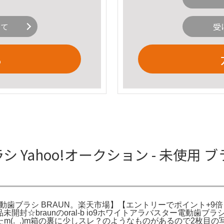
いて
受
る
シ Yahoo!オークション - 未使用
電動歯ブラシ BRAUN。楽天市場】【エントリーでポイント+9倍｜6/
9。新品未開封☆braunのoral-b io9ホワイトアラバスター電動歯
(._.)m箱の裏に少しスレ？のようなものがあるので2枚目の写