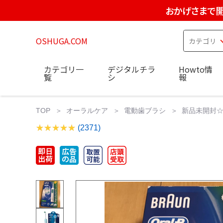
おかげさまで開
OSHUGA.COM
カテゴリ一
デジタルチラ
Howto情
覧
シ
報
TOP
オーラルケア
電動歯ブラシ
新品未開封☆o
(2371)