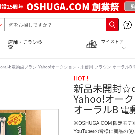
OSHUGA.COM 創業祭
設25周年
マイストア
店舗・チラシ検
索
ral-b電動歯ブラシ Yahoo!オークション - 未使用 ブラウン オーラルB 
HOT !
新品未開封☆o
Yahoo!オー
オーラルB 電動
※OSHUGA.COM 限定モデ
YouTuberの皆様に商品