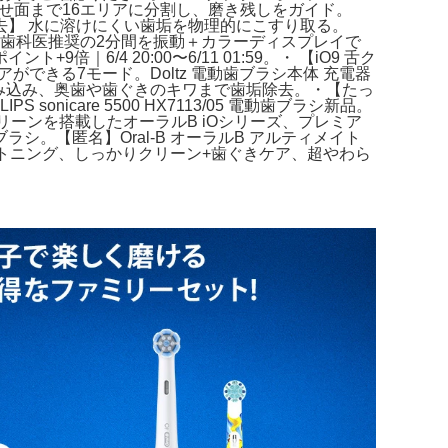
み合わせ面まで16エリアに分割し、磨き残しをガイド。
垢を除去】 水に溶けにくい歯垢を物理的にこすり取る。
O10は、歯科医推奨の2分間を振動＋カラーディスプレイで
倍｜6/4 20:00〜6/11 01:59。・ 【iO9 舌ク
できる7モード。Doltz 電動歯ブラシ本体 充電器
本1本包み込み、奥歯や歯ぐきのキワまで歯垢除去。・【たっ
care 5500 HX7113/05 電動歯ブラシ新品。
イトクリーンを搭載したオーラルB iOシリーズ、プレミア
シ。【匿名】Oral-B オーラルB アルティメイト
ワイトニング、しっかりクリーン+歯ぐきケア、超やわら