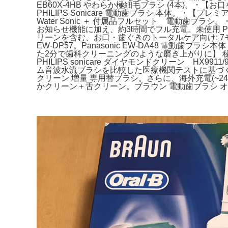
EB60X-4HB やわらか極細毛ブラシ (4本)。・
PHILIPS Sonicare 電動歯ブラシ 本体。
Water Sonic ＋ 付属品フルセット 電動歯ブラ
お知らせ機能に加え、約3時間でフル充電。未使用 PHILIPS
リーンを含む、お口・歯ぐきのトータルケア向け: 7
EW-DP57。Panasonic EW-DA48 電
た2分で歯科クリーニングのような磨き上がりに】 秘密は、
PHILIPS sonicare ダイヤモンドクリーン 
ム音波水流ブラシを比較した医療機関テストに基づく。未
クリーン 増量 専用替ブラシ。さらに、海外充電(~
かクリーン＋舌クリーン。ブラウン 電動歯ブラシ オーラル