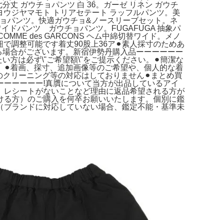
プ 七分丈 ガウチョパンツ 白 36。ガーゼ リネン ガウチ
Y's ヨウジヤマモト トリアセテート ラッフルパンツ。美
1 ガウチョパンツ。快適ガウチョ&ノースリーブセット。ネ
ドパンツ ガウチョパンツ。FUGAFUGA 抽象パ
ソンCOMME des GARCONS ヘム中綿切替ワイド。メノ
紐で調整可能です着丈90股上36ア⚫︎素人採寸のためあ
る場合がございます。新宿伊勢丹購入品ーーーーーー
は必ず\"ご希望額\"をご提示ください。⚫︎簡潔な
⚫︎着画、採寸、追加画像等のご希望や、個人的な着
のクリーニング等の対応はしておりません⚫︎まとめ買
ーーーーー!真贋について当方が出品しているアイ
、レシートがないことなど理由に返品希望される方が
ける方）のご購入を何卒お願いいたします。個別に鑑
（ブランドに対応していない場合、鑑定不能・基準未