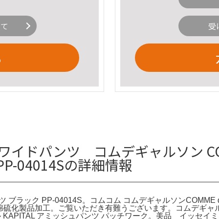
いて
受
る
イドパンツ コムデギャルソン COMME 
P-04014Sの詳細情報
ドパンツ ブラック PP-04014S。コムコム コムデギャルソンCOMME 
25FW 綿硫化製品加工。ご覧いただき有難うございます。コムデギ
 KAPITAL アミッシュパンツ パッチワーク。美品 イッセイ