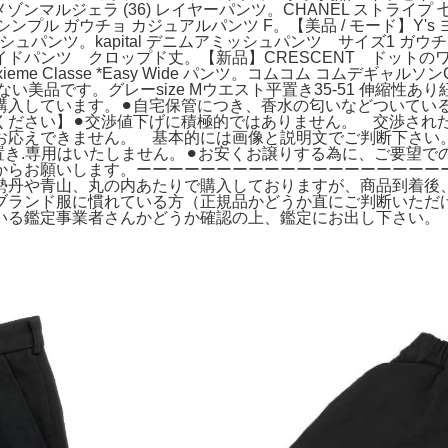
a』 メゾンマルジェラ (36) レイヤーパンツ。CHANEL ストライ
UA シンプル ガウチョ カジュアルパンツ F。【美品 / モード】
ー アミッシュパンツ。kapital デニムアミッシュパンツ サイズ
パンツ クロップド丈。【新品】CRESCENT ドットのワイ
ieme Classe *Easy Wide パンツ。コムコム コムデギャル
い美品です。グレーsize Mウエスト平置き35-51 伸縮性あり
購入しています。⚫︎自宅保管につき、香水の匂いなどついてい
さい】⚫︎交渉値下げに積極的ではありません。 交渉されたい方
お応えできません。 基本的には画像と説明文でご判断下さい。
置き.専用はいたしません。⚫︎お安くお譲りする為に、ご要望で
からお願いします。ーーーーーーーーーーーーーーーーーーーー
勢丹や青山、丸の内あたりで購入しておりますが、商品到着後
ブランド服に慣れている方（正規品かどうか直にご判断いただ
いる鑑定事業者さんかどうか確認の上、鑑定にお出し下さい。