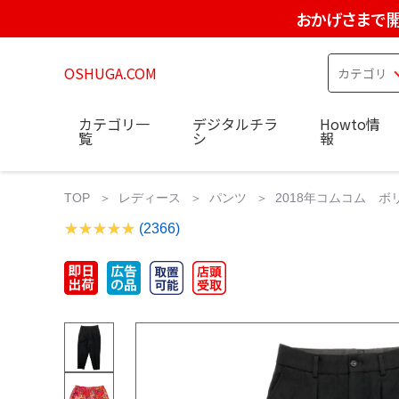
おかげさまで開
OSHUGA.COM
カテゴリ一
デジタルチラ
Howto情
覧
シ
報
TOP
レディース
パンツ
2018年コムコム ボリ
(2366)