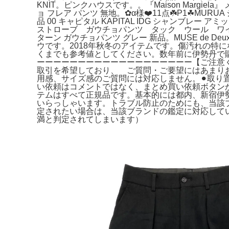
KNIT。ピンクハウスです。。『Maison Margiel
ョ フレア パンツ 無地。✿α様❤️11点☘️P1☘MUR
品 00 キャピタル KAPITAL IDG シャンブレ
ストローブ ガウチョパンツ タック ウール ワイド
ターン ガウチョパンツ グレー 新品。MUSE de Deux
ウです。2018年秋冬のアイテムです。傷汚れの特にな
くまでも参考値としてください。数年前に伊勢丹で
ーーーーーーーーーーーーーーーーーーー【ご注意くだ
取引を希望しており、 ご質問・ご要望にはあまり
用感、サイズ感のご質問には対応しません。⚫︎取り
い依頼はコメントではなく、まとめ買い依頼ボタン
テムはすべて正規品です。基本的には都内、新宿伊
いらっしゃいます。トラブル防止のためにも、当該
定されたい場合は、当該ブランドの鑑定に対応して
満と判定されてしまいます）