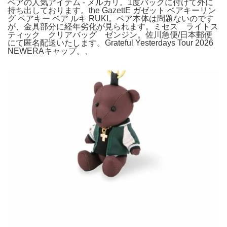
ベアの人気アイテム - メルカリ。1度バッグに付けて外に
持ち出しております。the GazettE ガゼット ベアキーリン
グ ベアキー ベア ルキ RUKI。ベア本体は問題ないのです
が、金具部分に経年劣化が見られます。ミセス ライトス
ティック クリアバッグ ゼンジン。佐川急便/日本郵便
にて匿名配送いたします。Grateful Yesterdays Tour 2026
NEWERAキャップ。、