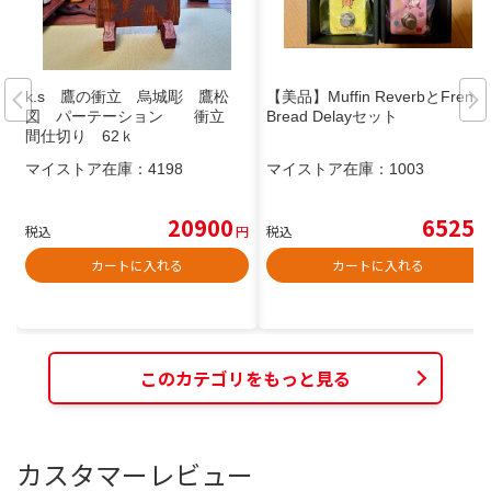
k.s 鷹の衝立 烏城彫 鷹松
【美品】Muffin ReverbとFrench
図 パーテーション 衝立
Bread Delayセット
間仕切り 62ｋ
マイストア在庫：
4198
マイストア在庫：
1003
20900
6525
税込
円
税込
円
カートに入れる
カートに入れる
このカテゴリをもっと見る
カスタマーレビュー