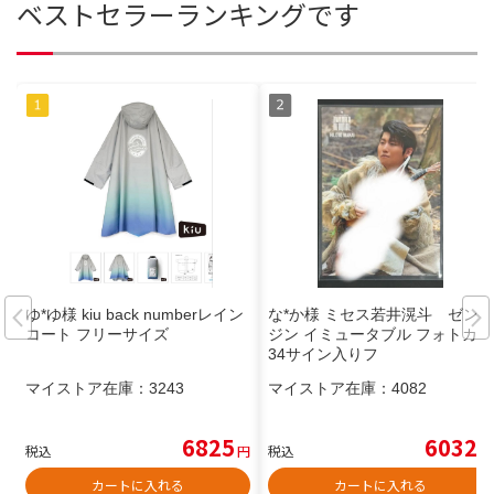
ベストセラーランキングです
ゆ*ゆ様 kiu back numberレイン
な*か様 ミセス若井滉斗 ゼン
コート フリーサイズ
ジン イミュータブル フォトカ 0
34サイン入りフ
マイストア在庫：
3243
マイストア在庫：
4082
6825
6032
税込
円
税込
円
カートに入れる
カートに入れる